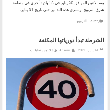
يوم الاثنين الموافق 25 يناير في 15 بلدية أخري في منطقة
شرق النرويج. وتسري هذه التدابير حتى تاريخ 31 يناير.
,
النرويج
الشرطة تبدأ دورياتها المكثفة
Posted
By
على
14 يناير، 2021
Admin
لا توجد تعليقات
on
الشرطة
تبدأ
دورياتها
المكثفة