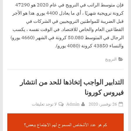
فإن متوسط ​​الراتب في النرويج في عام 2020 هو 47290
كرونة نرويجية شهريًا ، أي ما يعادل 4400 يورو. هذا هو الأجر
قبل الضريبة للمواطنين النرويجيين في الشركات في
القطاعين العام والخاص للاقتصاد. في الوقت نفسه ، يكسب
الرجال في المتوسط ​​50.080 كرونة في الشهر (4660 يورو)
والنساء 43850 كرونة (4080 يورو).
النرويج
التدابير الواجب إتخاذها للحد من انتشار
فيروس كورونا
Posted
By
على
26 نوفمبر، 2020
Admin
لا توجد تعليقات
on
التدابير
الواجب
إتخاذها
للحد