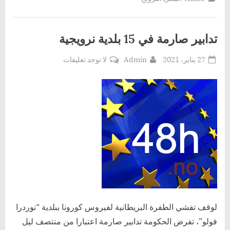
تدابير صارمة في 15 بلدية نرويجية
Posted
By
على
27 يناير، 2021
Admin
لا توجد تعليقات
on
تدابير
صارمة
في
15
بلدية
نرويجية
لوقف تفشي الطفرة البريطانية لفيروس كورونا ببلدية “نوردرا
فولو”، تفرض الحكومة تدابير صارمة اعتبارا من منتصف ليل