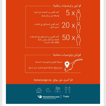
من
انتشار
فيروس
كورونا