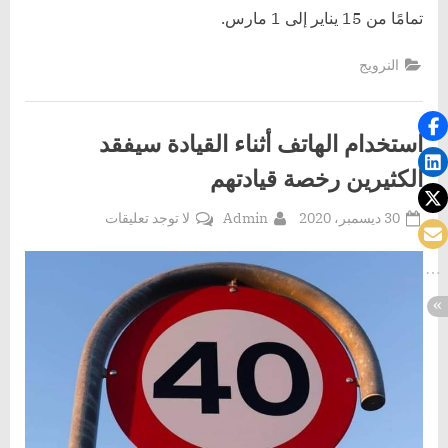
تمامًا من 15 يناير إلى 1 مارس.
النرويج
استخدام الهاتف أثناء القيادة سيفقد
الكثيرين رخصة قيادتهم
Posted
By
على
30 ديسمبر، 2020
Admin
لا توجد تعليقات
on
استخدام
الهاتف
أثناء
القيادة
سيفقد
الكثيرين
رخصة
قيادتهم