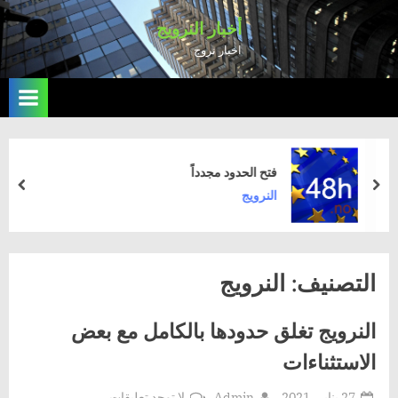
Ski
أخبار النرويج
t
اخبار نروج
conten
فتح الحدود مجدداً
rev
next
النرويج
التصنيف:
النرويج
النرويج تغلق حدودها بالكامل مع بعض
الاستثناءات
Posted
By
على
27 يناير، 2021
Admin
لا توجد تعليقات