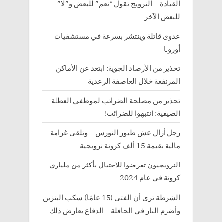
القيادة – النرويج تقول “نعم” للبعض و”لا”
للبعض الآخر
عدوى قاتلة وينتشر بسرعة في مستشفيات
أوروبا
تحذير من الأرصاد الجوية: ابتعد عن الأماكن
المرتفعة خلال العاصفة الرعدية
تحذير من مصلحة الضرائب لموظفي العطلة
الصيفية: انتبهوا للضرائب!
رجل أزال عش طيور النورس – وتلقى غرامة
مالية بقيمة 15 ألف كرونة نرويجية
النرويجيون تعرضوا للاحتيال بأكثر من ملياري
كرونة في عام 2024
الشرطة ترى أن الفتى (15 عامًا) سكب البنزين
وأضرم النار في الحافلة – الدفاع يعارض ذلك