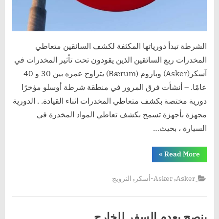
الشرطة تبدأ دورياتها المكثفة لكشف السائقين متعاطي
المخدرات ربع السائقين الذين يقودون تحت تأثير المخدرات في
آسكر(Asker) وباروم (Bærum) يتراوح عمره بين 30 و 40
عامًا. – أنشأت فرق المرور في منطقة شرطة أوسلو مؤخرًا
دورية مختصة بكشف متعاطي المخدرات اثناء القيادة. . الدورية
مجهزة بأجهزة تسمح بكشف تعاطي المواد المخدرة في
السيارة ، بحيث…
“الشرطة
»
Read More
تبدأ
دورياتها
المكثفة”
,
,
Asker-أسكر
النرويج
ينصح بعدم السفر للخارج