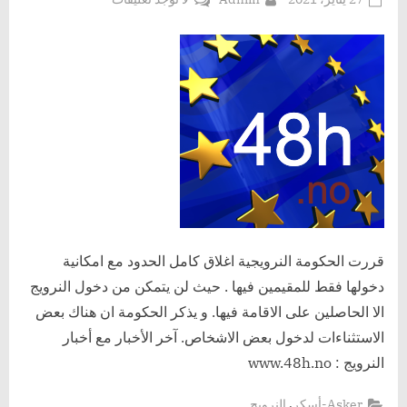
on
النرويج
تغلق
حدودها
بالكامل
مع
بعض
الاستثناءات
قررت الحكومة النرويجية اغلاق كامل الحدود مع امكانية
دخولها فقط للمقيمين فيها . حيث لن يتمكن من دخول النرويج
الا الحاصلين على الاقامة فيها. و يذكر الحكومة ان هناك بعض
الاستثناءات لدخول بعض الاشخاص. آخر الأخبار مع أخبار
النرويج : www.48h.no
,
Asker-أسكر
النرويج