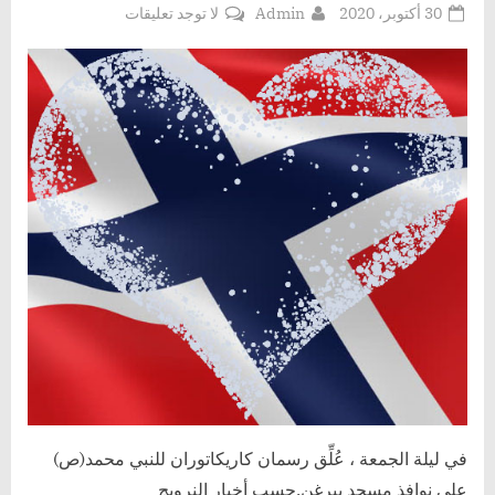
Posted
By
على
30 أكتوبر، 2020
Admin
لا توجد تعليقات
on
الكاريكاتير
المسيئ
للنبي
محمد(ص)
معلق
على
جدران
مسجدفي
بيرغن
في ليلة الجمعة ، عُلِّق رسمان كاريكاتوران للنبي محمد(ص)
على نوافذ مسجد بيرغن.حسب أخبار النرويج