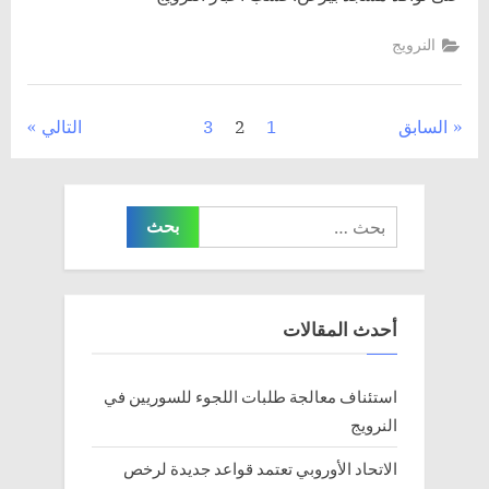
النرويج
تعدد
السابق
1
2
3
التالي
صفحات
المقالات
البحث
عن:
أحدث المقالات
استئناف معالجة طلبات اللجوء للسوريين في
النرويج
الاتحاد الأوروبي تعتمد قواعد جديدة لرخص