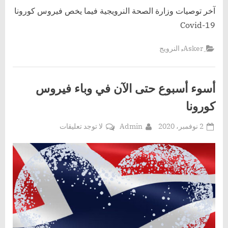
آخر توصيات وزارة الصحة النرويجية فيما يخص فيروس كورونا
Covid-19
,
النرويج
أسوء أسبوع حتى الآن في وباء فيروس
كورونا
Posted
By
على
2 نوفمبر، 2020
Admin
لا توجد تعليقات
on
أسوء
أسبوع
حتى
الآن
في
وباء
فيروس
كورونا