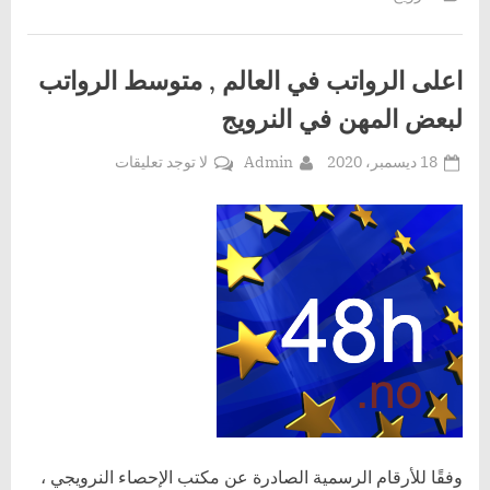
اعلى الرواتب في العالم , متوسط الرواتب
لبعض المهن في النرويج
Posted
By
على
18 ديسمبر، 2020
Admin
لا توجد تعليقات
on
اعلى
الرواتب
في
العالم
,
متوسط
الرواتب
لبعض
المهن
في
النرويج
وفقًا للأرقام الرسمية الصادرة عن مكتب الإحصاء النرويجي ،