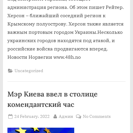
администрация региона. Об этом пишет Рейтер.
Херсон – ближайший соседний регион к
Крымскому полуострову. Херсон также является
важным портовым городом Украины.Несколько
украинских городов находятся под атакой, и
российские войска продвигаются вперед.
Новости Норвегии www.48h.no
Uncategorized
Мэр Киева ввел в столице
комендантский час
Posted
By
on
24 February، 2022
Админ
No Comments
on
Мэр
Киева