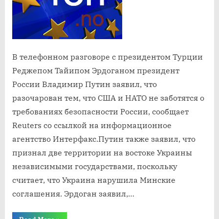
выразил
свое
разочаров
в
США
В телефонном разговоре с президентом Турции
и
Реджепом Тайипом Эрдоганом президент
НАТО
России Владимир Путин заявил, что
разочарован тем, что США и НАТО не заботятся о
требованиях безопасности России, сообщает
Reuters со ссылкой на информационное
агентство Интерфакс.Путин также заявил, что
признал две территории на востоке Украины
независимыми государствами, поскольку
считает, что Украина нарушила Минские
соглашения. Эрдоган заявил,…