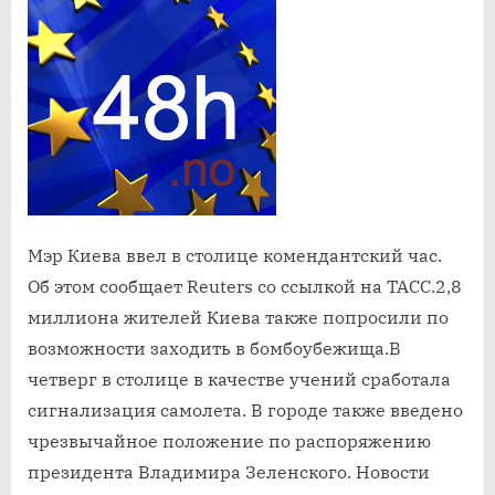
ввел
в
столице
комендант
час
Мэр Киева ввел в столице комендантский час.
Об этом сообщает Reuters со ссылкой на ТАСС.2,8
миллиона жителей Киева также попросили по
возможности заходить в бомбоубежища.В
четверг в столице в качестве учений сработала
сигнализация самолета. В городе также введено
чрезвычайное положение по распоряжению
президента Владимира Зеленского. Новости