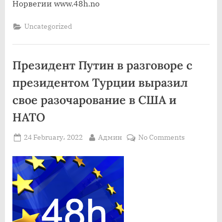
Норвегии www.48h.no
Uncategorized
Президент Путин в разговоре с
президентом Турции выразил
свое разочарование в США и
НАТО
Posted
By
on
24 February، 2022
Админ
No Comments
on
Президен
Путин
в
разговоре
с
президен
Турции