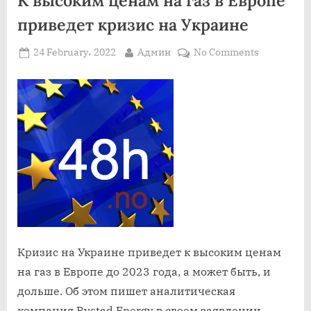
приведет кризис на Украине
Posted
By
on
24 February، 2022
Админ
No Comments
on
К
высоким
ценам
на
газ
в
Европе
приведет
кризис
на
Украине
Кризис на Украине приведет к высоким ценам
на газ в Европе до 2023 года, а может быть, и
дольше. Об этом пишет аналитическая
компания Rystad Energy в своем заявлении.