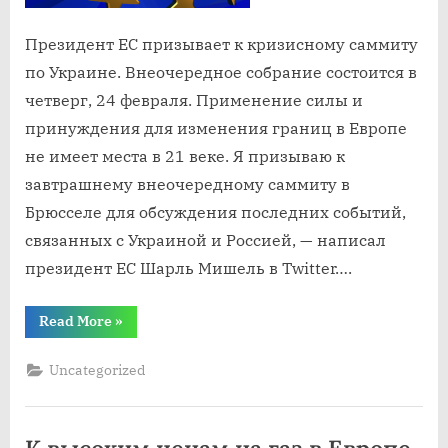
Президент ЕС призывает к кризисному саммиту
по Украине. Внеочередное собрание состоится в
четверг, 24 февраля. Применение силы и
принуждения для изменения границ в Европе
не имеет места в 21 веке. Я призываю к
завтрашнему внеочередному саммиту в
Брюсселе для обсуждения последних событий,
связанных с Украиной и Россией, — написал
президент ЕС Шарль Мишель в Twitter….
“К
Read More
»
кризисному
саммиту
по
Uncategorized
Украине
призывает
Президент
ЕС”
К высоким ценам на газ в Европе