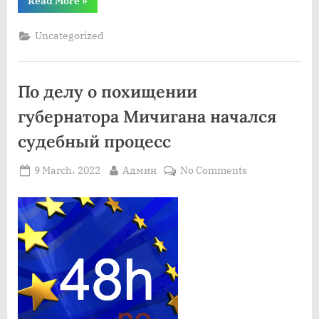
“Распространение
Read More
»
инфекции
пандемии
короны
Uncategorized
все
еще
находится
на
высоком
По делу о похищении
уровне”
губернатора Мичигана начался
судебный процесс
Posted
By
on
9 March، 2022
Админ
No Comments
on
По
делу
о
похищении
губернатора
Мичигана
начался
судебный
процесс