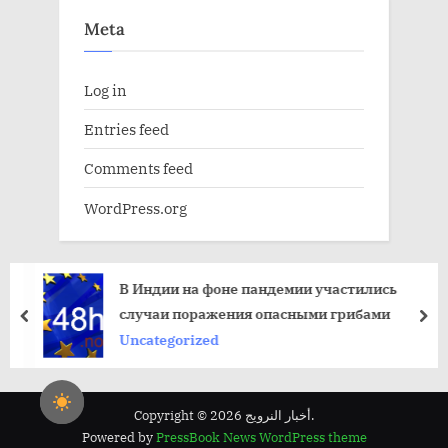
Meta
Log in
Entries feed
Comments feed
WordPress.org
В Индии на фоне пандемии участились
случаи поражения опасными грибами
пред
да
Uncategorized
Copyright © 2026 أخبار النرويج.
Powered by
PressBook News WordPress theme