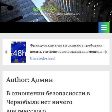
Skip
أخبار النرويج
to
www.48h.no. & www.zakaria.no
content
Французские власти снимают требования
носить гигиенические маски в помещении с
пред
да
28 февраля
Uncategorized
Author:
Админ
В отношении безопасности в
Чернобыле нет ничего
критического