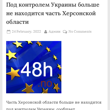
Под контролем Украины больше
не находится часть Херсонской
области
Posted
By
on
24 February، 2022
Админ
No Comments
on
Под
контролем
Украины
больше
не
находится
часть
Херсонско
области
Часть Херсонской области больше не находится
под контролем Украины, сообщает