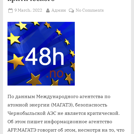
Posted
By
on
9 March، 2022
Админ
No Comments
on
В
отношении
безопасности
в
Чернобыле
нет
ничего
критического
По данным Международного агентства по
атомной энергии (МАГАТЭ), безопасность
Чернобыльской АЭС не является критической.
Об этом пишет информационное агентство
AFP.МАГАТЭ говорит об этом, несмотря на то, что