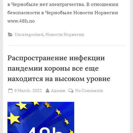
в Чернобыле нет электричества. В отношении
безопасности в Чернобыле Новости Норвегии
www.48h.no
,
Uncategorized
Новости Норвегии
Распространение инфекции
пандемии короны все еще
находится на высоком уровне
Posted
By
on
9 March، 2022
Админ
No Comments
on
Распростране
инфекции
пандемии
короны
все
еще