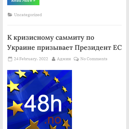
“Президент
Read More
»
Путин
в
разговоре
Uncategorized
с
президентом
Турции
выразил
свое
К кризисному саммиту по
разочарование
в
США
Украине призывает Президент ЕС
и
НАТО”
Posted
By
on
24 February، 2022
Админ
No Comments
on
К
кризисном
саммиту
по
Украине
призывает
Президен
ЕС