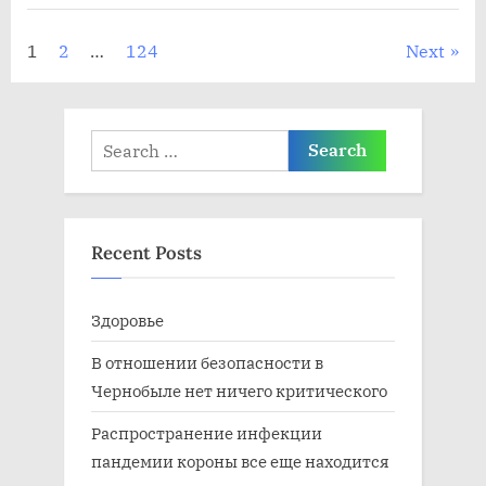
Posts
1
2
…
124
Next
pagination
Search
for:
Recent Posts
Здоровье
В отношении безопасности в
Чернобыле нет ничего критического
Распространение инфекции
пандемии короны все еще находится