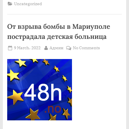
похищении
Uncategorized
губернатора
Мичигана
начался
судебный
процесс”
От взрыва бомбы в Мариуполе
пострадала детская больница
Posted
By
on
9 March، 2022
Админ
No Comments
on
От
взрыва
бомбы
в
Мариуполе
пострадала
детская
больница