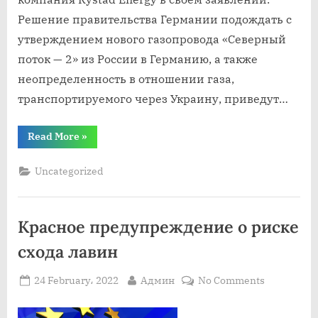
Решение правительства Германии подождать с
утверждением нового газопровода «Северный
поток — 2» из России в Германию, а также
неопределенность в отношении газа,
транспортируемого через Украину, приведут…
“К
Read More
»
высоким
ценам
на
Uncategorized
газ
в
Европе
приведет
кризис
Красное предупреждение о риске
на
Украине”
схода лавин
Posted
By
on
24 February، 2022
Админ
No Comments
on
Красное
предупре