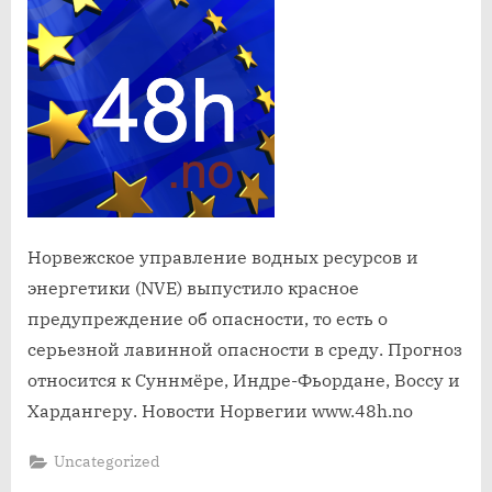
о
риске
схода
лавин
Норвежское управление водных ресурсов и
энергетики (NVE) выпустило красное
предупреждение об опасности, то есть о
серьезной лавинной опасности в среду. Прогноз
относится к Суннмёре, Индре-Фьордане, Воссу и
Хардангеру. Новости Норвегии www.48h.no
Uncategorized