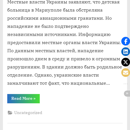
Местные власти Украины заявляют, что детская
больница в Мариуполе была обстреляна
российскими авиационными гранатами. Но
нападение не было подтверждено
независимыми источниками. Информацию
предоставили местные органы власти Украины.
По данным местных властей, нападение
произошло днем ​​в среду и привело к огромным
разрушениям. В здании должно быть родильное
отделение. Однако, украинские власти
замалчивают тот факт, что национальные…
“От
Read More
»
взрыва
бомбы
в
Uncategorized
Мариуполе
пострадала
детская
больница”