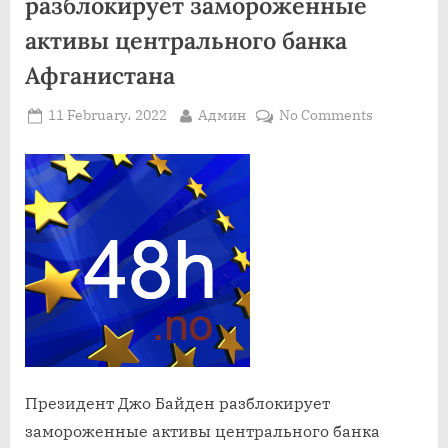
разблокирует замороженные
активы центрального банка
Афганистана
Posted
By
on
11 February، 2022
Админ
No Comments
on
Президен
Джо
Байден
разблокир
замороже
активы
центральн
банка
Афганиста
Президент Джо Байден разблокирует
замороженные активы центрального банка