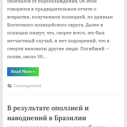
скончался от переохлаждения. Об этом
говорится в предварительном отчете о
вскрытии, полученном полицией, по данным
Восточного полицейского округа. Далее в
полиции пишут, что, скорее всего, это был
несчастный случай, и нет подозрений, что в
смерти виноваты другие люди. Погибший —
поляк, около 30…
“На
Read More
»
горе
Gjersjøen
найден
Uncategorized
мертвый
молодой
мужчина”
В результате оползней и
наводнений в Бразилии