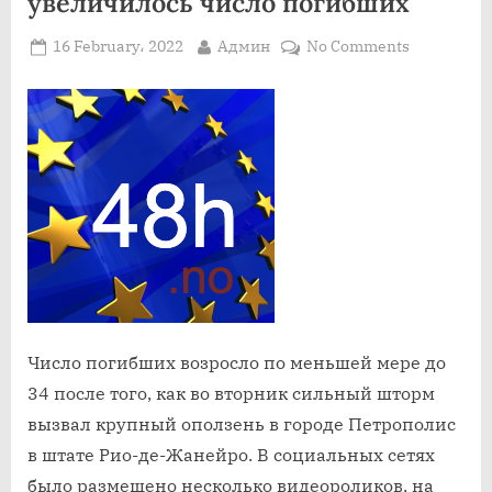
увеличилось число погибших
Posted
By
on
16 February، 2022
Админ
No Comments
on
В
результате
оползней
и
наводнен
в
Бразилии
увеличило
число
погибших
Число погибших возросло по меньшей мере до
34 после того, как во вторник сильный шторм
вызвал крупный оползень в городе Петрополис
в штате Рио-де-Жанейро. В социальных сетях
было размещено несколько видеороликов, на