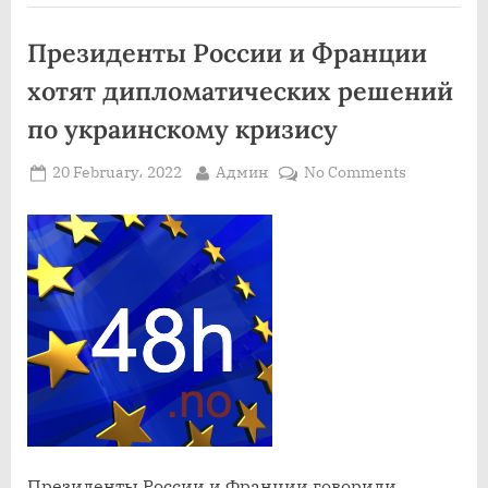
Президенты России и Франции
хотят дипломатических решений
по украинскому кризису
Posted
By
on
20 February، 2022
Админ
No Comments
on
Президен
России
и
Франции
хотят
дипломати
решений
по
украинско
кризису
Президенты России и Франции говорили