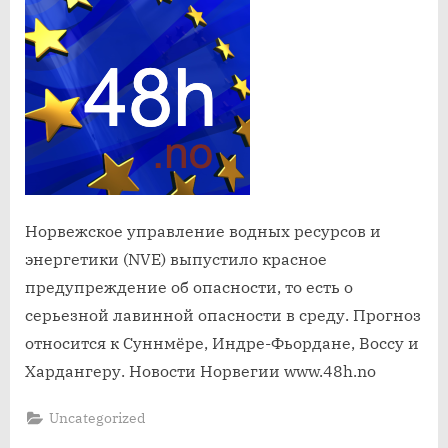
о
риске
схода
лавин
Норвежское управление водных ресурсов и
энергетики (NVE) выпустило красное
предупреждение об опасности, то есть о
серьезной лавинной опасности в среду. Прогноз
относится к Суннмёре, Индре-Фьордане, Воссу и
Хардангеру. Новости Норвегии www.48h.no
Uncategorized