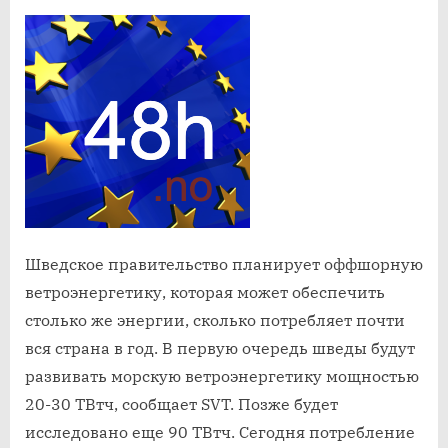
будут
развивать
морскую
ветроэнер
мощность
20-
30
ТВтч
Шведское правительство планирует оффшорную
ветроэнергетику, которая может обеспечить
столько же энергии, сколько потребляет почти
вся страна в год. В первую очередь шведы будут
развивать морскую ветроэнергетику мощностью
20-30 ТВтч, сообщает SVT. Позже будет
исследовано еще 90 ТВтч. Сегодня потребление