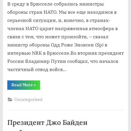
В среду в Брюсселе собрались министры
обороны стран НАТО. Мы все еще находимся в
серьезной ситуации, и, конечно, в странах-
членах НАТО царит напряженная атмосфера в
связи с тем, что может произойти, – сказал
министр обороны Одд Роже Эноксен (Sp) в
интервью NRK в Брюсселе.Во вторник президент
России Владимир Путин сообщил, что начался
частичный отвод войск…
“В
Read More
»
Брюсселе
собрались
министры
Uncategorized
обороны
стран
НАТО”
Президент Джо Байден