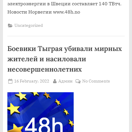
электроэнергии в Швеции составляет 140 ТВтч.
Новости Норвегии www.48h.no
Uncategorized
Боевики Тыграя убивали мирных
жителей и насиловали
несовершеннолетних
Posted
By
on
16 February، 2022
Админ
No Comments
on
Боевики
Тыграя
убивали
мирных
жителей
и
насиловал