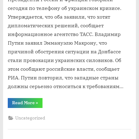
сегодня по телефону об украинском кризисе.
Утверждается, что оба заявили, что хотят
дипломатических решений, сообщает
информационное агентство ТАСС. Владимир
Путин заявил Эммануэлю Макрону, что
причиной обострения ситуации на Донбассе
стали провокации украинских силовиков. Об
этом сообщают российские власти, сообщает
РИА. Путин повторил, что западные страны
должны серьезно относиться к требованиям…
“Президенты
Read More
»
России
и
Франции
Uncategorized
хотят
дипломатических
решений
по
украинскому