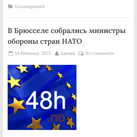
мирных
Uncategorized
жителей
и
насиловали
несовершеннолетних”
В Брюсселе собрались министры
обороны стран НАТО
Posted
By
on
16 February، 2022
Админ
No Comments
on
В
Брюсселе
собрались
министры
обороны
стран
НАТО