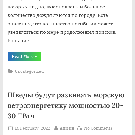
которых видно, как оползень и большое
количество дождя льются по городу. Есть
опасения, что количество погибших может
увеличиться по мере продолжения поисков.
Большие…
“В
Read More
»
результате
оползней
и
Uncategorized
наводнений
в
Бразилии
увеличилось
число
Шведы будут развивать морскую
погибших”
ветроэнергетику мощностью 20-
30 ТВтч
Posted
By
on
16 February، 2022
Админ
No Comments
on
Шведы