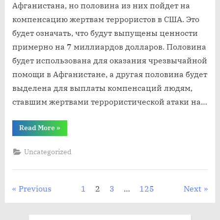
Афганистана, но половина из них пойдет на
компенсацию жертвам террористов в США. Это
будет означать, что будут выпущены ценности
примерно на 7 миллиардов долларов. Половина
будет использована для оказания чрезвычайной
помощи в Афганистане, а другая половина будет
выделена для выплаты компенсаций людям,
ставшим жертвами террористической атаки на…
“Президент
Read More
»
Джо
Байден
разблокирует
Uncategorized
замороженные
активы
центрального
банка
Афганистана”
Posts
Previous
1
2
3
…
125
Next
pagination