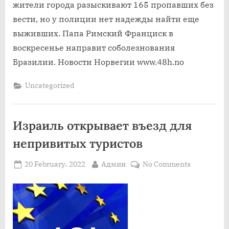
жители города разыскивают 165 пропавших без
вести, но у полиции нет надежды найти еще
выживших. Папа Римский Франциск в
воскресенье направит соболезнования
Бразилии. Новости Норвегии www.48h.no
Uncategorized
Израиль открывает въезд для
непривитых туристов
Posted
By
on
20 February، 2022
Админ
No Comments
on
Израиль
открывает
въезд
для
непривит