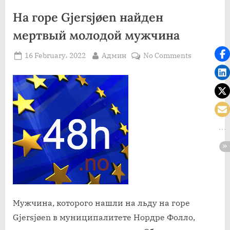
На горе Gjersjøen найден
мертвый молодой мужчина
Posted
By
on
16 February، 2022
Админ
No Comments
on
На
горе
Gjersjøen
найден
мертвый
молодой
мужчина
Мужчина, которого нашли на льду на горе
Gjersjøen в муниципалитете Нордре Фолло,