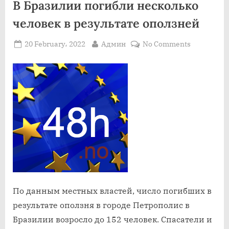
В Бразилии погибли несколько
кризису”
человек в результате оползней
Posted
By
on
20 February، 2022
Админ
No Comments
on
В
Бразилии
погибли
несколько
человек
в
результате
оползней
По данным местных властей, число погибших в
результате оползня в городе Петрополис в
Бразилии возросло до 152 человек. Спасатели и