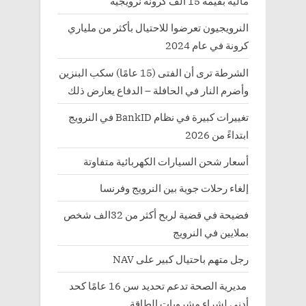
مالية بقيمة 15 ألف كرونة نرويجية
النرويجيون تعرضوا للاحتيال بأكثر من ملياري
كرونة في عام 2024
الشرطة ترى أن الفتى (15 عامًا) سكب البنزين
وأضرم النار في الحافلة – الدفاع يعارض ذلك
تغييرات كبيرة في نظام BankID في النرويج
ابتداءً من 2026
أسعار شحن السيارات الكهربائية متفاوتة
إلغاء رحلات جوية بين النرويج وفرنسا
فضيحة في قضية لربح أكثر من 32الف شخص
بملايين في النرويج
رجل متهم باحتيال كبير على NAV
مديرية الصحة تدعم تحديد سن 16 عامًا كحد
أدنى لشراء مشروبات الطاقة