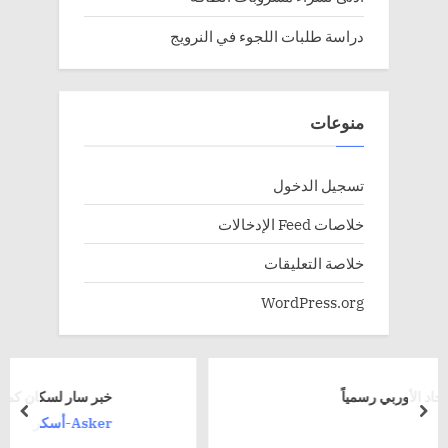
دراسة طلبات اللجوء في النرويج
منوعات
تسجيل الدخول
خلاصات Feed الإدخالات
خلاصة التعليقات
WordPress.org
ً
خبر سار لسكان كمونة اسكر
rev
next
Asker-أسكر