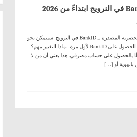
على
تغييرات
بدءًا من عام 2026، لن تكون البنوك الجهة الحصرية المصدرة لـ BankID في النرويج. سيتمكن نحو
كبيرة
في
400,000 نرويجي كانوا مستبعدين سابقًا من الحصول على BankID لأول مرة. لماذا التغيير مهم؟
نظام
 كان الحصول على BankID مرتبطًا بالحصول على حساب مصرفي. هذا يعني أن من لا
BankID
بالهوية أو […]
في
النرويج
ابتداءً
من
2026