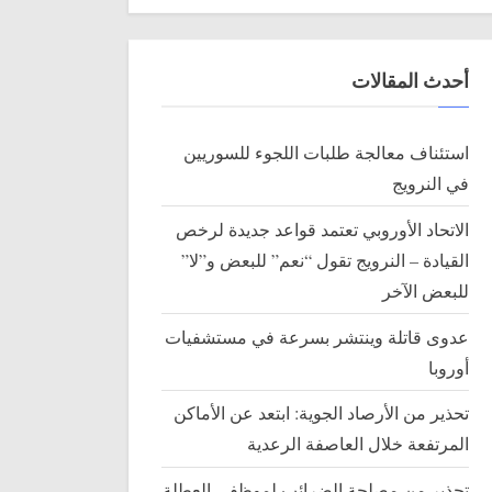
أحدث المقالات
استئناف معالجة طلبات اللجوء للسوريين
في النرويج
الاتحاد الأوروبي تعتمد قواعد جديدة لرخص
القيادة – النرويج تقول “نعم” للبعض و”لا”
للبعض الآخر
عدوى قاتلة وينتشر بسرعة في مستشفيات
أوروبا
تحذير من الأرصاد الجوية: ابتعد عن الأماكن
المرتفعة خلال العاصفة الرعدية
تحذير من مصلحة الضرائب لموظفي العطلة