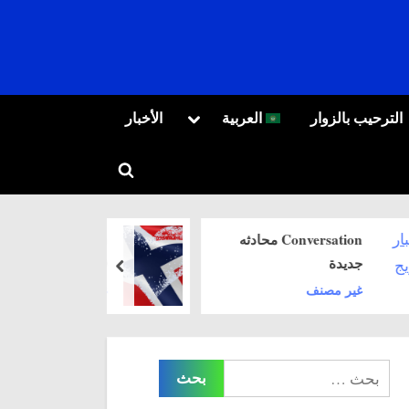
Toggle
T
الترحيب بالزوار
العربية
الأخبار
sub-
العربية
menu
Toggle
Русский
search
form
Conversation محادثه
سعر الصرف اليوم
28.8.2020
prev
غير مصنف
البحث
عن: