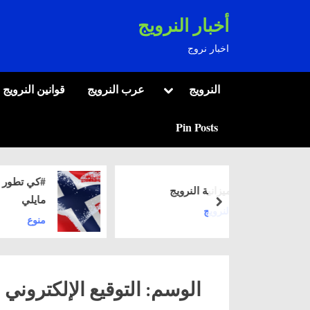
Ski
أخبار النرويج
t
اخبار نروج
conten
Toggle
النرويج
عرب النرويج
قوانين النرويج
sub-
menu
Pin Posts
#كي تطور نفسك …افعل
يزانية النرويج
مايلي
next
لنرويج
منوع
الوسم:
التوقيع الإلكتروني