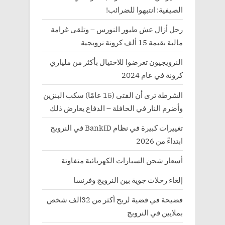
الصيفية: انتبهوا للضرائب!
رجل أزال عش طيور النورس – وتلقى غرامة
مالية بقيمة 15 ألف كرونة نرويجية
النرويجيون تعرضوا للاحتيال بأكثر من ملياري
كرونة في عام 2024
الشرطة ترى أن الفتى (15 عامًا) سكب البنزين
وأضرم النار في الحافلة – الدفاع يعارض ذلك
تغييرات كبيرة في نظام BankID في النرويج
ابتداءً من 2026
أسعار شحن السيارات الكهربائية متفاوتة
إلغاء رحلات جوية بين النرويج وفرنسا
فضيحة في قضية لربح أكثر من 32الف شخص
بملايين في النرويج