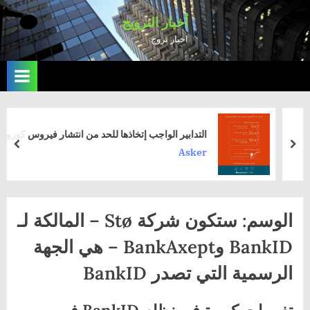
Ski
أخبار النرويج
t
اخبار نروج
conten
التدابير الواجب إتخاذها للحد من انتشار فيروس كورونا
rev
next
الوسم:
ستكون شركة Stø – المالكة لـ
BankID وBankAxept – هي الجهة
الرسمية التي تصدر BankID
تغييرات كبيرة في نظام BankID في