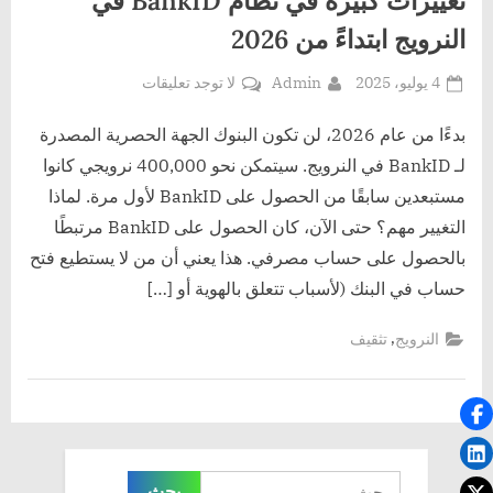
النرويج ابتداءً من 2026
Posted
By
على
4 يوليو، 2025
Admin
لا توجد تعليقات
on
تغييرات
كبيرة
بدءًا من عام 2026، لن تكون البنوك الجهة الحصرية المصدرة
في
لـ BankID في النرويج. سيتمكن نحو 400,000 نرويجي كانوا
نظام
مستبعدين سابقًا من الحصول على BankID لأول مرة. لماذا
BankID
التغيير مهم؟ حتى الآن، كان الحصول على BankID مرتبطًا
في
بالحصول على حساب مصرفي. هذا يعني أن من لا يستطيع فتح
النرويج
ابتداءً
حساب في البنك (لأسباب تتعلق بالهوية أو […]
من
2026
,
النرويج
تثقيف
البحث