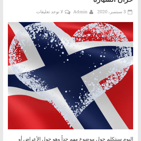
Posted
By
على
3 سبتمبر، 2020
Admin
لا توجد تعليقات
on
علامات
وجود
ماء
مختلط
مع
الوقود
في
خزان
السيارة
اليوم سنتكلم حول موضوع مهم جداً وهو حول الأعراض أو