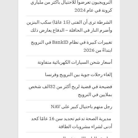
النرويجيون تعرضوا للاحتيال بأكثر من ملياري
كرونة في عام 2024
الشرطة ترى أن الفتى (15 عامًا) سكب البنزين
وأضرم النار في الحافلة – الدفاع يعارض ذلك
تغييرات كبيرة في نظام BankID في النرويج
ابتداءً من 2026
أسعار شحن السيارات الكهربائية متفاوتة
إلغاء رحلات جوية بين النرويج وفرنسا
فضيحة في قضية لربح أكثر من 32الف شخص
بملايين في النرويج
رجل متهم باحتيال كبير على NAV
مديرية الصحة تدعم تحديد سن 16 عامًا كحد
أدنى لشراء مشروبات الطاقة