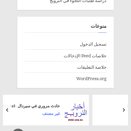
دراسة طلبات اللجوء في النرويج
منوعات
تسجيل الدخول
خلاصات Feed الإدخالات
خلاصة التعليقات
WordPress.org
حادث مروري في سيردال -Sirdal
rev
next
غير مصنف