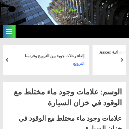
Ski
أخبار النرويج
t
اخبار نروج
conten
تم عزل 19 شخصا بعد إصابتهم بالمدرسة الابتدائية Asker
إلغاء رحلات جوية بين النرويج وفرنسا
rev
next
النرويج
الوسم:
علامات وجود ماء مختلط مع
الوقود في خزان السيارة
علامات وجود ماء مختلط مع الوقود في
خزان السيارة