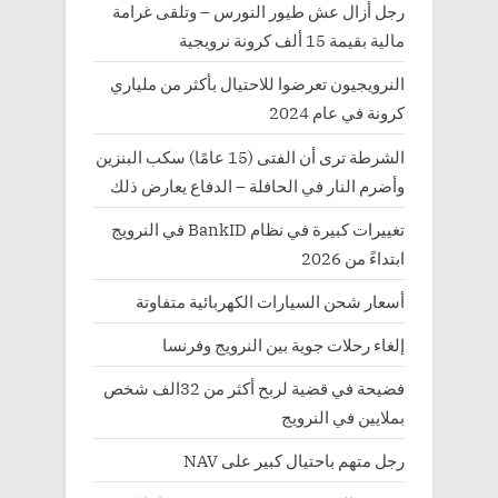
رجل أزال عش طيور النورس – وتلقى غرامة
مالية بقيمة 15 ألف كرونة نرويجية
النرويجيون تعرضوا للاحتيال بأكثر من ملياري
كرونة في عام 2024
الشرطة ترى أن الفتى (15 عامًا) سكب البنزين
وأضرم النار في الحافلة – الدفاع يعارض ذلك
تغييرات كبيرة في نظام BankID في النرويج
ابتداءً من 2026
أسعار شحن السيارات الكهربائية متفاوتة
إلغاء رحلات جوية بين النرويج وفرنسا
فضيحة في قضية لربح أكثر من 32الف شخص
بملايين في النرويج
رجل متهم باحتيال كبير على NAV