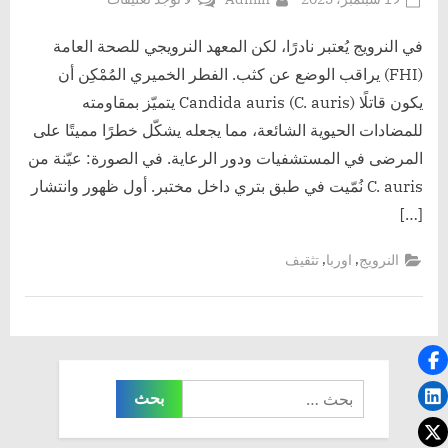
on
عدوى
قاتلة
في النرويج يُعتبر نادرًا، لكن المعهد النرويجي للصحة العامة
وينتشر
(FHI) يراقب الوضع عن كثب. الفطر الخميري المُمْكِن أن
بسرعة
يكون قاتلًا Candida auris (C. auris) يتميّز بمقاومته
في
للمضادات الحيوية الشائعة، مما يجعله يشكّل خطرًا مميتًا على
مستشفيات
المرضى في المستشفيات ودور الرعاية. في الصورة: عيّنة من
أوروبا
C. auris نُمّيت في طبق بتري داخل مختبر. أول ظهور وانتشار
[…]
,
,
النرويج
اوربا
تثقيف
البحث
عن: