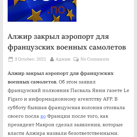
Алжир закрыл аэропорт для
французских военных самолетов
Posted
By
on
3 October، 2021
Админ
No Comments
on
Алжир
закрыл
Алжир закрыл аэропорт для французских
аэропорт
военных самолетов
. Об этом заявил
для
французский полковник Паскаль Янни газете Le
французских
Figaro и информационному агентству AFP. В
военных
субботу бывшая французская колония отозвала
самолетов
своего посла
во
Франции после того, как
президент Макрон сделал заявления, которые
власти Алжира назвали безответственными.