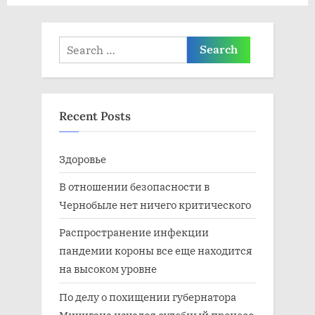
ь
с
:
ь
Search
:
for:
Recent Posts
Здоровье
В отношении безопасности в
Чернобыле нет ничего критического
Распространение инфекции
пандемии короны все еще находится
на высоком уровне
По делу о похищении губернатора
Мичигана начался судебный процесс