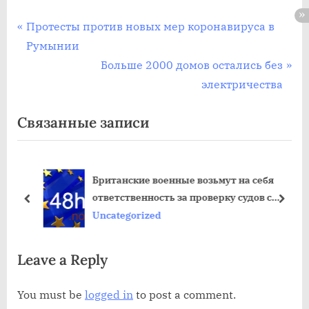
Post
П
Протесты против новых мер коронавируса в
р
Румынии
navigation
е
С
Больше 2000 домов остались без
д
л
электричества
ы
е
Связанные записи
д
д
у
у
щ
ю
жду
Британские военные возьмут на себя
а
щ
ответственность за проверку судов с
я
а
пред
дале
мигрантами и беженцами в Ла-Манше
Uncategorized
з
я
а
з
Leave a Reply
п
а
и
п
You must be
logged in
to post a comment.
с
и