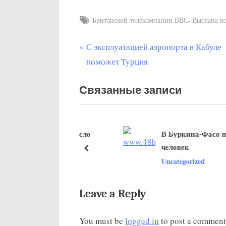
Tags:
,
Британской телекомпании ВВС
Выслана и
П
С эксплуатацией аэропорта в Кабуле
Post
р
поможет Турция
navigation
е
Связанные записи
д
ы
д
ние в Китае унесло
В Буркина-Фасо погибли
у
5 человек
человек
щ
пред
ized
Uncategorized
а
я
з
Leave a Reply
а
You must be
logged in
to post a comment
п