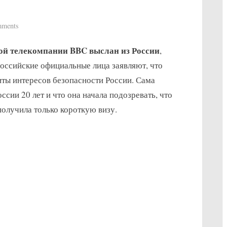
on
ments
Выслана
ой телекомпании BBC выслан из России
,
из
Москвы
оссийские официальные лица заявляют, что
корреспондентка
ты интересов безопасности России. Сама
британской
ссии 20 лет и что она начала подозревать, что
телекомпании
получила только короткую визу.
BBC