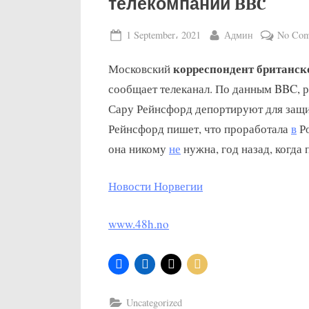
телекомпании BBC
Posted
By
1 September، 2021
Админ
No Com
on
корреспондент британск
Московский
сообщает телеканал. По данным BBC, р
Сару Рейнсфорд депортируют для защи
Рейнсфорд пишет, что проработала
в
Ро
она никому
не
нужна, год назад, когда 
Новости Норвегии
www.48h.no
Uncategorized