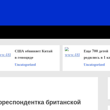
Еще 700 детей
США 
родились в 1 квартале
ГРУ в
амер
Uncategorized
Uncate
дипл
рреспондентка британской