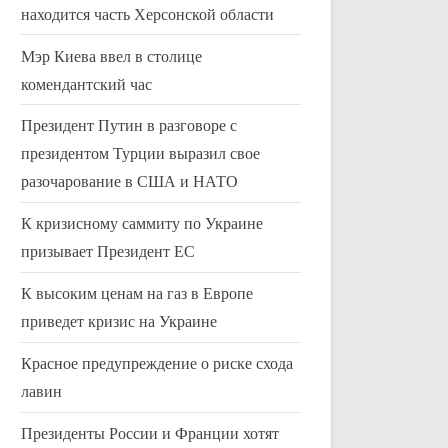
находится часть Херсонской области
Мэр Киева ввел в столице
комендантский час
Президент Путин в разговоре с
президентом Турции выразил свое
разочарование в США и НАТО
К кризисному саммиту по Украине
призывает Президент ЕС
ООН обсудит Афганистан и
1000 человек
новую резолюцию
марокканск
К высоким ценам на газ в Европе
Uncategorized
Uncategorized
приведет кризис на Украине
Красное предупреждение о риске схода
лавин
Президенты России и Франции хотят