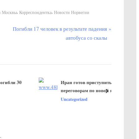
,
,
з Москвы
Корреспондентка
Новости Норвегии
С
Погибли 17 человек в результате падения
л
автобуса со скалы
е
д
у
ю
 30
Иран готов приступить к
щ
переговорам по новой ядерной
а
далее
сделке со сверхдержавами
Uncategorized
я
з
а
п
.
и