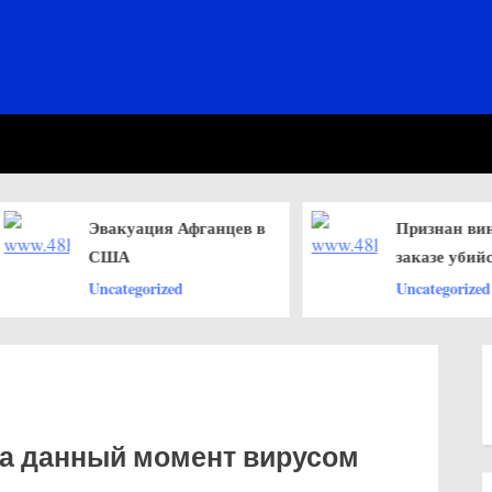
Эвакуация Афганцев в
Признан вино
США
заказе убийств
жены
Uncategorized
Uncategorized
на данный момент вирусом