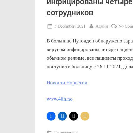
инфицированы четыре 
сокращении
сотрудников
потребности в
госпитализации
Posted
By
5 December، 2021
Админ
No Com
on
В больнице Нутодден обнаружено зар
вирусом инфицированы четыре пациента
обычном режиме, все пациенты проходя
поступил в больницу с 26.11.2021, дол
Новости Норвегии
www.48h.no
Uncategorized