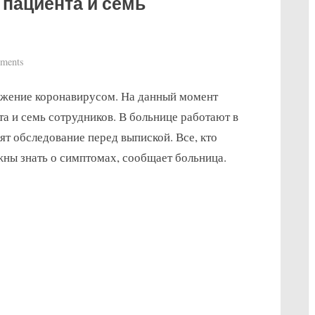
пациента и семь
on
ments
В
ажение коронавирусом. На данный момент
больнице
Нутодден
 и семь сотрудников. В больнице работают в
на
т обследование перед выпиской. Все, кто
данный
жны знать о симптомах, сообщает больница.
момент
вирусом
инфицированы
четыре
пациента
и
семь
сотрудников