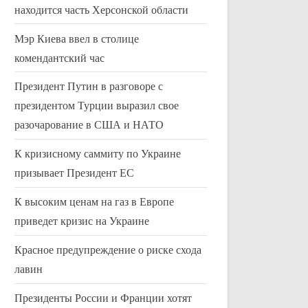
находится часть Херсонской области
Мэр Киева ввел в столице
комендантский час
Президент Путин в разговоре с
президентом Турции выразил свое
разочарование в США и НАТО
К кризисному саммиту по Украине
призывает Президент ЕС
К высоким ценам на газ в Европе
приведет кризис на Украине
Обвинение Бена и Джерри в
Ливаном пода
Красное предупреждение о риске схода
терроре
миллионов д
лавин
топлива
Uncategorized
Uncategorized
Президенты России и Франции хотят