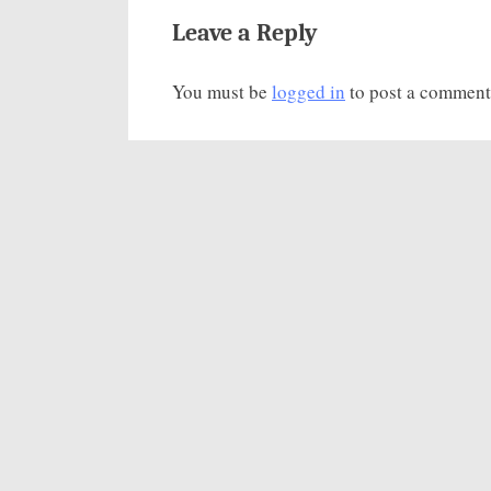
п
Leave a Reply
и
You must be
logged in
to post a comment
с
ь
: