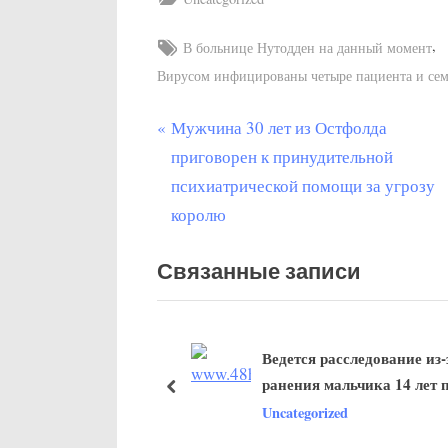
Tags:
,
В больнице Нутодден на данный момент
Вирусом инфицированы четыре пациента и сем
П
Мужчина 30 лет из Остфолда
Post
р
приговорен к принудительной
navigation
е
психиатрической помощи за угрозу
д
королю
ы
Связанные записи
д
у
щ
Ведется расследование из-
а
я вновь открывается
ранения мальчика 14 лет 
я
пред
orized
перестрелки в субботу в
Uncategorized
з
Эскильстуне в Швеции
а