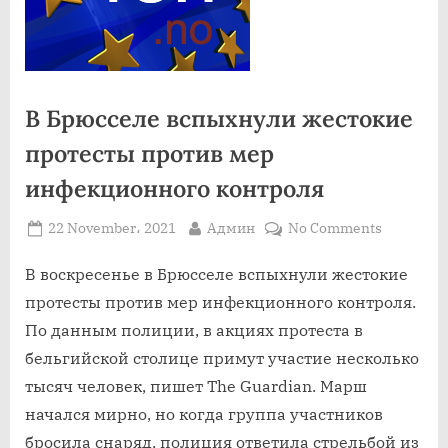
В Брюсселе вспыхнули жестокие
протесты против мер
инфекционного контроля
Posted
By
on
22 November، 2021
Админ
No Comments
on
В
Брюсселе
В воскресенье в Брюсселе вспыхнули жестокие
вспыхнул
протесты против мер инфекционного контроля.
жестокие
По данным полиции, в акциях протеста в
протесты
бельгийской столице примут участие несколько
против
тысяч человек, пишет The Guardian. Марш
мер
инфекци
начался мирно, но когда группа участников
контроля
бросила снаряд, полиция ответила стрельбой из