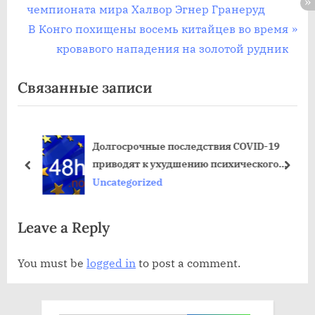
navigation
е
чемпионата мира Халвор Эгнер Гранеруд
д
С
В Конго похищены восемь китайцев во время
ы
л
кровавого нападения на золотой рудник
д
е
Связанные записи
у
д
щ
у
а
ю
Долгосрочные последствия COVID-19
я
щ
приводят к ухудшению психического
з
а
пред
дале
здоровья подростков и молодых людей
Uncategorized
а
я
п
з
Leave a Reply
и
а
с
п
You must be
logged in
to post a comment.
ь
и
:
с
ь