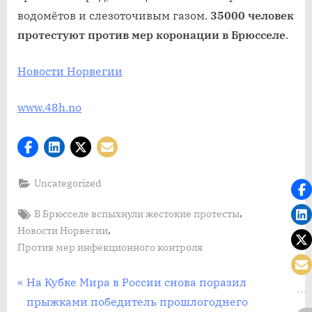
водомётов и слезоточивым газом.
35000 человек
протестуют
против мер коронации в Брюсселе
.
Новости Норвегии
www.48h.no
Uncategorized
Tags:
,
В Брюсселе вспыхнули жестокие протесты
,
Новости Норвегии
Против мер инфекционного контроля
Post
П
На Кубке Мира в России снова поразил
р
прыжками победитель прошлогоднего