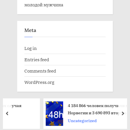
молодой мужчина
Meta
Log in
Entries feed
Comments feed
WordPress.org
я
4 184 866 человек получили первую дозу
Норвегии и 3 690 893 вторую
пред
да
Uncategorized