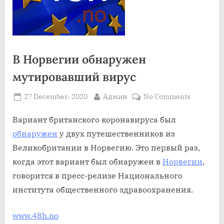
В Норвегии обнаружен
мутировавший вирус
Posted
By
on
27 December، 2020
Админ
No Comments
on
В
Норвеги
Вариант британского коронавируса был
обнаруж
обнаружен
у двух путешественников из
мутиров
Великобритании в Норвегию. Это первый раз,
вирус
когда этот вариант был обнаружен в
Норвегии
,
говорится в пресс-релизе Национального
института общественного здравоохранения.
www.48h.no