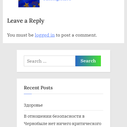
я
я
з
з
Leave a Reply
а
а
п
п
You must be
logged in
to post a comment.
и
и
с
с
ь
ь
Search
:
:
for:
Recent Posts
Здоровье
В отношении безопасности в
Чернобыле нет ничего критического