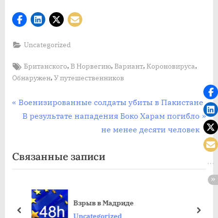
Uncategorized
Tags:
,
,
,
,
Британского
В Норвегию
Вариант
Короновируса
,
Обнаружен
У путешественников
Post
П
Военизированные солдаты убиты в Пакистане
р
С
В результате нападения Боко Харам погибло
navigation
е
л
не менее десяти человек
д
е
Связанные записи
ы
д
д
у
у
ю
ов
щ
щ
Взрыв в Мадриде
а
а
пред
дале
Uncategorized