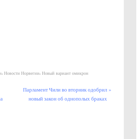
омикрон
,
,
н
Новости Норвегии
Новый вариант омикрон
С
Парламент Чили во вторник одобрил
л
на
новый закон об однополых браках
е
д
у
ю