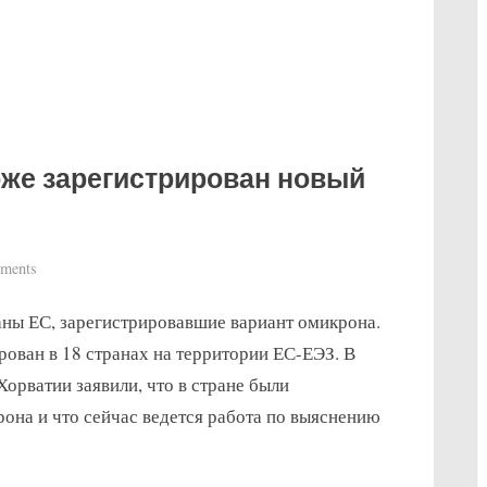
оже зарегистрирован новый
on
ments
В
аны ЕС, зарегистрировавшие вариант омикрона.
Хорватии
и
ован в 18 странах на территории ЕС-ЕЭЗ. В
Латвии
орватии заявили, что в стране были
тоже
она и что сейчас ведется работа по выяснению
зарегистрирован
новый
вариант