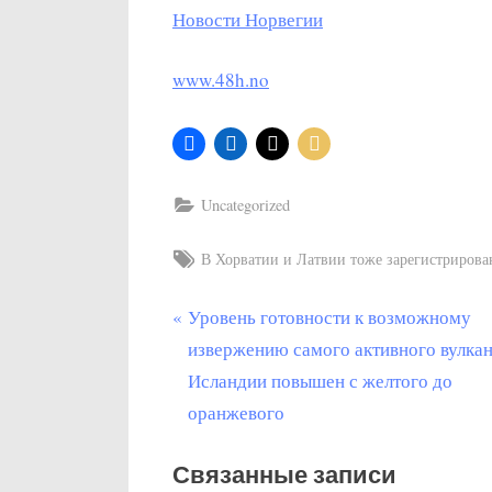
Новости Норвегии
www.48h.no
Uncategorized
Tags:
В Хорватии и Латвии тоже зарегистрирова
П
Уровень готовности к возможному
Post
р
извержению самого активного вулка
navigation
е
Исландии повышен с желтого до
д
оранжевого
ы
Связанные записи
д