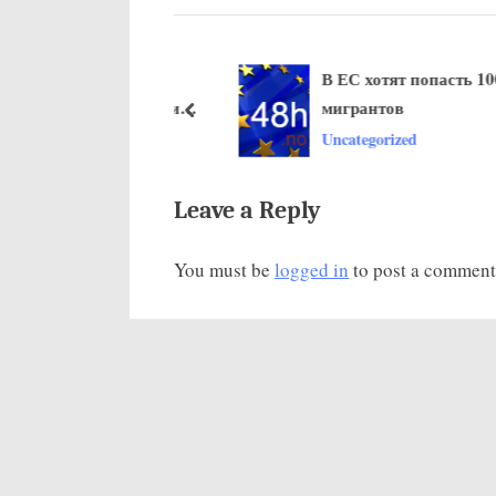
у
щ
онный кризис на
В ЕС хотят попасть 10000
а
с Польшей обсудили
мигрантов
я
пред
 и ЕС
ized
Uncategorized
з
а
п
Leave a Reply
и
You must be
logged in
to post a comment
с
ь
: