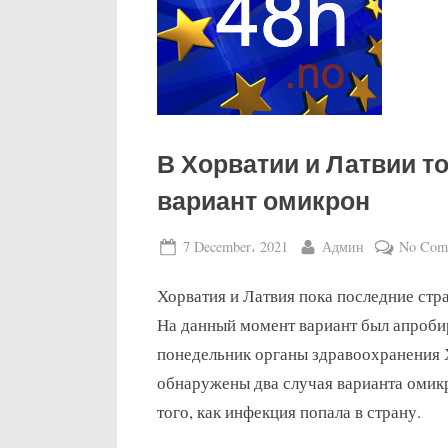
В Хорватии и Латвии т
вариант омикрон
Posted
By
7 December، 2021
Админ
No Com
on
Хорватия и Латвия пока последние стр
На данный момент вариант был апробир
понедельник органы здравоохранения Х
обнаружены два случая варианта омикр
того, как инфекция попала в страну.