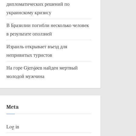
дипломатических решений по
украинскому кризису
Продление соглашения об
Турецкий те
В Бразилии погибли несколько человек
инспекции ядерных объектов
Седдеф Кабас
в результате оползней
Ирана под вопросом
оскорбление 
Uncategorized
Uncategorized
Израиль открывает въезд для
непривитых туристов
На горе Gjersjøen найден мертвый
молодой мужчина
Meta
Log in