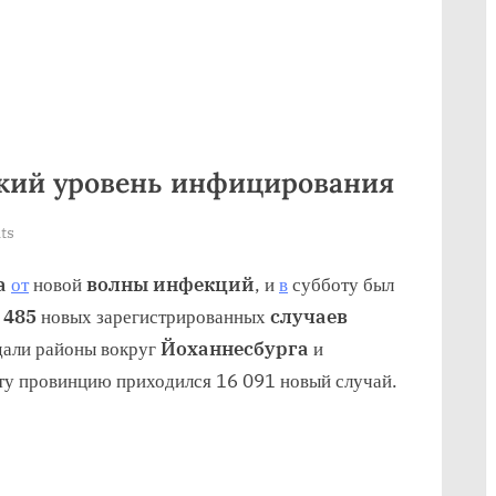
кий уровень инфицирования
on
ts
В
а
от
новой
волны инфекций
, и
в
субботу был
Южной
Африке
 485
новых зарегистрированных
случаев
высокий
дали районы вокруг
Йоханнесбурга
и
уровень
эту провинцию приходился 16 091 новый случай.
инфицирования