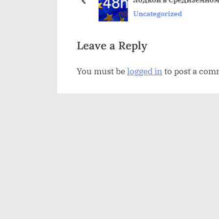
щ
пред
Uncategorized
а
я
з
Leave a Reply
а
You must be
logged in
to post a com
п
и
с
ь
: