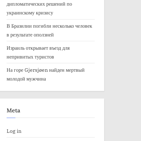
дипломатических решений по
первую доз
Uncategorized
Uncategorize
украинскому кризису
В Бразилии погибли несколько человек
в результате оползней
Израиль открывает въезд для
непривитых туристов
На горе Gjersjøen найден мертвый
молодой мужчина
Meta
Log in