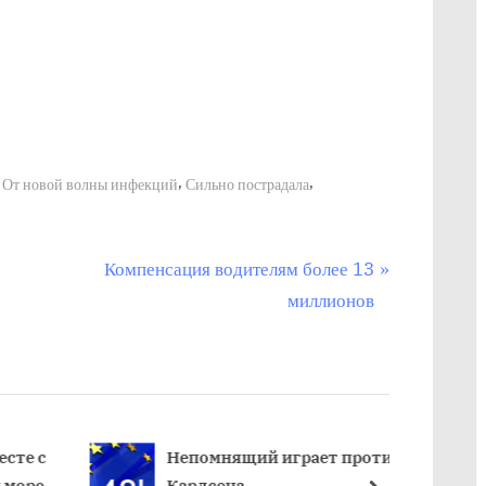
,
,
,
От новой волны инфекций
Сильно пострадала
С
а
Компенсация водителям более 13
л
миллионов
е
д
у
ю
щ
сте с
Непомнящий играет против
море
Карлсена