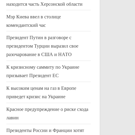
находится часть Херсонской области
Мэр Киева ввел в столице
комендантский час
Президент Путин в разговоре с
президентом Турции выразил свое
разочарование в США и НАТО
К кризисному саммиту по Украине
призывает Президент ЕС
К высоким ценам на газ в Европе
приведет кризис на Украине
Красное предупреждение о риске схода
лавин
Продолжающееся падение
Более двух
Президенты России и Франции хотят
цен на жилье в Осло
норвежцев 