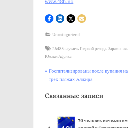
www.48h.no
Uncategorized
Tags:
,
,
26485 случаев
Годовой рекорд
Заражения
Южная Африка
Post
П
Госпитализированы после купания н
р
трех пляжах Алжира
navigation
е
Связанные записи
д
ы
д
у
в британцев
70 человек исчезли вме
 дозу вакцины от
лодкой в Средиземном 