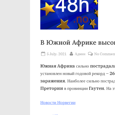
В Южной Африке высо
Posted
By
5 July، 2021
Админ
No Commen
on
Южная Африка
сильно
пострадал
установлен новый годовой рекорд –
26
заражения
. Наиболее сильно постра
Претории
в провинции
Гаутен
. На 
Новости Норвегии