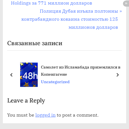
д
Holdings за 771 миллион долларов
ы
С
Полиция Дубая изъяла полтонны
д
л
контрабандного кокаина стоимостью 125
у
е
миллионов долларов
щ
д
Связанные записи
а
у
я
ю
з
щ
Самолет из Исламабада приземлился в
а
а
Копенгагене
п
я
пред
дале
Uncategorized
и
з
с
а
Leave a Reply
ь
п
:
и
You must be
logged in
to post a comment.
с
ь