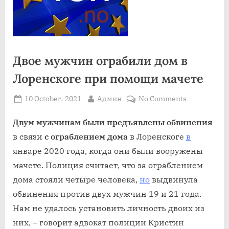
Двое мужчин ограбили дом в
Лоренскоге при помощи мачете
Posted
By
on
10 October، 2021
Админ
No Comments
on
Двое
мужчин
Двум мужчинам были предъявлены обвинения
ограбили
в связи
с ограблением дома
в Лоренскоге
в
дом
январе 2020 года, когда они были вооружены
в
мачете. Полиция считает, что за ограблением
Лоренскоге
дома стояли четыре человека,
но
выдвинула
при
помощи
обвинения против двух мужчин 19 и 21 года.
мачете
Нам не удалось установить личность двоих из
них, – говорит адвокат полиции Кристин