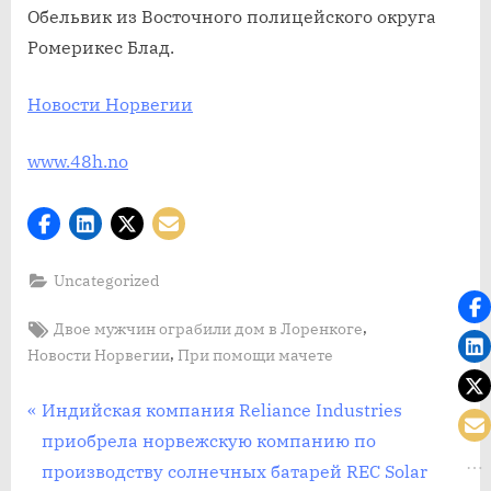
Обельвик из Восточного полицейского округа
Ромерикес Блад.
Новости Норвегии
www.48h.no
Uncategorized
Tags:
,
Двое мужчин ограбили дом в Лоренкоге
,
Новости Норвегии
При помощи мачете
Post
П
Индийская компания Reliance Industries
р
приобрела норвежскую компанию по
navigation
е
производству солнечных батарей REC Solar