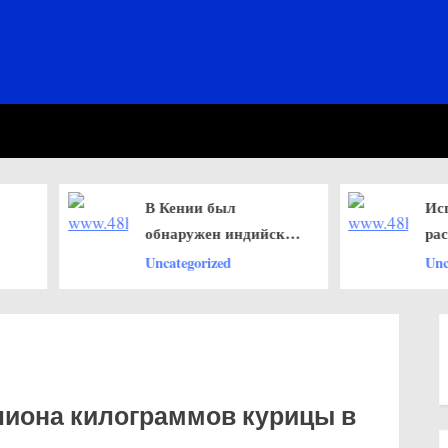
В Кении был
Испанская п
обнаружен индийский
раскрыла се
вариант covid-19
наркоторгов
Uncategorized
Uncategorized
контрабанд
наркотиков 
Испанию из
иона килограммов курицы в