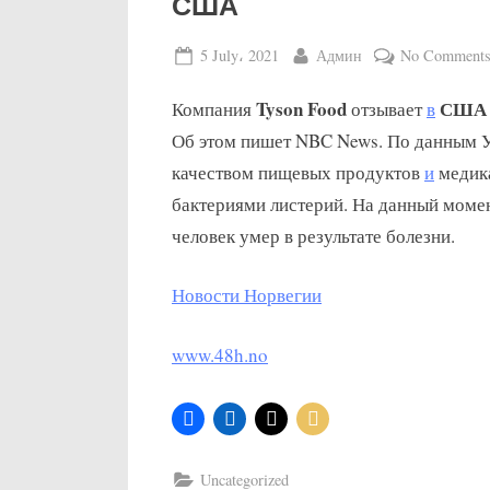
США
Posted
By
5 July، 2021
Админ
No Comment
on
Tyson Food
США
Компания
отзывает
в
Об этом пишет NBC News. По данным У
качеством пищевых продуктов
и
медик
бактериями листерий. На данный момен
человек умер в результате болезни.
Новости Норвегии
www.48h.no
Uncategorized