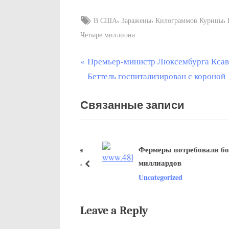
Tags:
,
,
,
В США
Заражены
Килограммов Курицы
Четыре миллиона
П
Премьер-министр Люксембурга Ксав
Post
р
Беттель госпитализирован с короной
navigation
е
Связанные записи
д
ы
д
ного процента вакцин
Фермеры потребовали бол
у
ется в развивающиеся
миллиардов
щ
пред
zed
Uncategorized
а
я
з
Leave a Reply
а