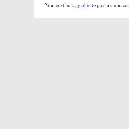
You must be
logged in
to post a comment
п
и
с
ь
: