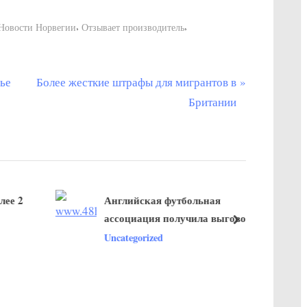
,
,
Новости Норвегии
Отзывает производитель
С
ье
Более жесткие штрафы для мигрантов в
л
Британии
е
д
у
ю
ее 2
Английская футбольная
щ
ассоциация получила выговор
а
далее
за шум во время чемпионате
Uncategorized
я
Европы этим летом на Уэмбли
з
а
п