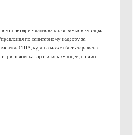
on
s
Заражены
почти четыре миллиона килограммов курицы.
четыре
миллиона
правления по санитарному надзору за
килограммов
аментов США, курица может быть заражена
курицы
т три человека заразились курицей, и один
в
США