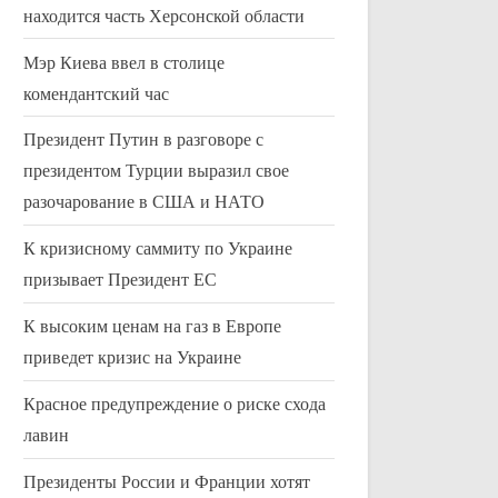
находится часть Херсонской области
Мэр Киева ввел в столице
комендантский час
Президент Путин в разговоре с
президентом Турции выразил свое
разочарование в США и НАТО
К кризисному саммиту по Украине
призывает Президент ЕС
30 смертей от короны в
Навальный о
К высоким ценам на газ в Европе
Дании
расследовани
приведет кризис на Украине
Uncategorized
Uncategorized
Красное предупреждение о риске схода
лавин
Президенты России и Франции хотят