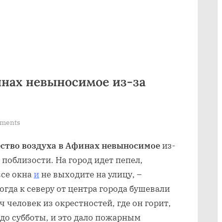
инах невыносимое из-за
on
ments
Качество
ство воздуха
в Афинах невыносимое
из-
воздуха
в
 поблизости. На город идет пепел,
Афинах
все окна
и
не выходите на улицу, –
невыносимое
гда к северу от центра города бушевали
из-
человек из окрестностей, где он горит,
за
 до субботы, и это дало пожарным
дыма