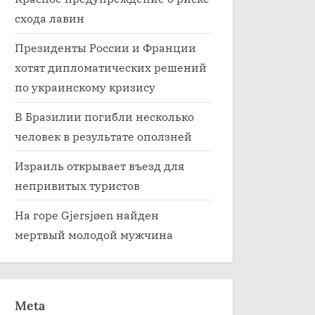
схода лавин
Президенты России и Франции
хотят дипломатических решений
по украинскому кризису
Возможно закрытие
Меньшая из
некоторых церквей в Осло
партий Авс
В Бразилии погибли несколько
из-за больших затрат на
премьер-ми
Uncategorized
Uncategorize
человек в результате оползней
электроэнергию
Себастьяна 
отставку
Израиль открывает въезд для
непривитых туристов
На горе Gjersjøen найден
мертвый молодой мужчина
Meta