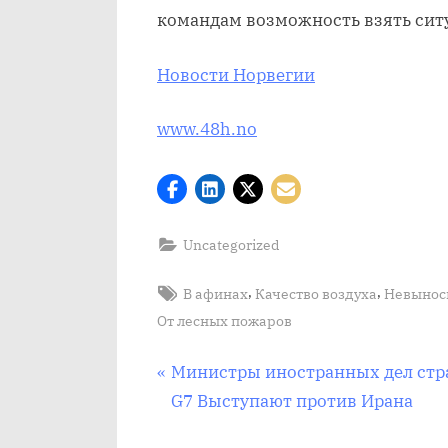
командам возможность взять сит
Новости Норвегии
www.48h.no
Uncategorized
Tags:
,
,
В афинах
Качество воздуха
Невыноси
От лесных пожаров
Post
П
Министры иностранных дел стр
р
G7 Выступают против Ирана
navigation
е