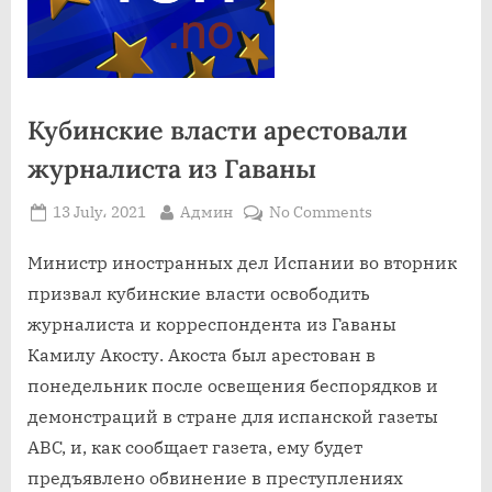
Кубинские власти арестовали
журналиста из Гаваны
Posted
By
on
13 July، 2021
Админ
No Comments
on
Кубинские
власти
Министр иностранных дел Испании во вторник
арестовали
призвал кубинские власти освободить
журналиста
журналиста и корреспондента из Гаваны
из
Камилу Акосту. Акоста был арестован в
Гаваны
понедельник после освещения беспорядков и
демонстраций в стране для испанской газеты
ABC, и, как сообщает газета, ему будет
предъявлено обвинение в преступлениях