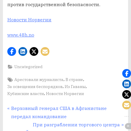
против государственной безопасности.
Новости Норвегии
www.48h.no
Uncategorized
Tags:
,
,
Арестовали журналиста
В стране
,
,
За освещения беспорядков
Из Гаваны
,
Кубинские власти
Новости Норвегии
Post
П
Верховный генерал США в Афганистане
р
передал командование
navigation
е
С
При разграблении торгового центра