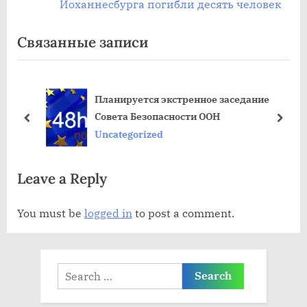
д
л
Йоханнесбурга погибли десять человек
ы
е
Связанные записи
д
д
у
у
щ
ю
ии
Планируется экстренное заседание
а
щ
Совета Безопасности ООН
я
а
пред
дале
Uncategorized
з
я
а
з
Leave a Reply
п
а
и
п
You must be
logged in
to post a comment.
с
и
ь
с
:
ь
Search
:
for: