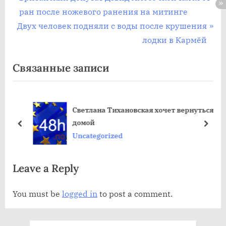
Post
р
ран после ножевого ранения на митинге
navigation
С
е
Двух человек подняли с воды после крушения
л
д
лодки в Кармёй
е
ы
Связанные записи
д
д
у
у
ю
щ
Светлана Тихановская хочет вернуться
щ
а
ду
домой
а
я
пред
дале
Uncategorized
я
з
з
а
Leave a Reply
а
п
п
и
You must be
logged in
to post a comment.
и
с
с
ь
ь
: