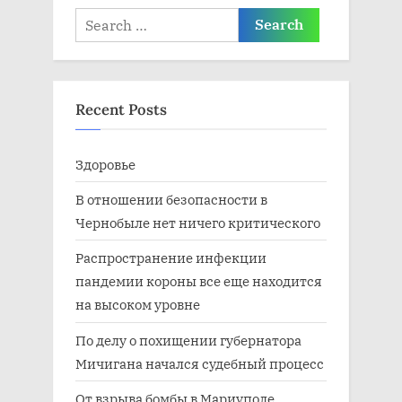
Search
:
for:
Recent Posts
Здоровье
В отношении безопасности в
Чернобыле нет ничего критического
Распространение инфекции
пандемии короны все еще находится
на высоком уровне
По делу о похищении губернатора
Мичигана начался судебный процесс
От взрыва бомбы в Мариуполе