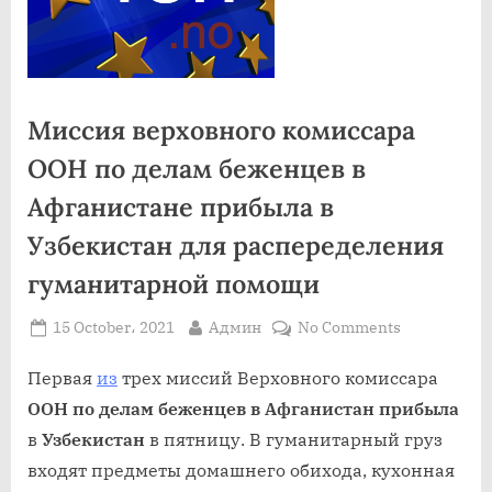
Миссия верховного комиссара
ООН по делам беженцев в
Афганистане прибыла в
Узбекистан для распеределения
гуманитарной помощи
Posted
By
on
15 October، 2021
Админ
No Comments
on
Миссия
верховного
Первая
из
трех миссий Верховного комиссара
комиссара
ООН по делам беженцев в Афганистан
прибыла
ООН
в
Узбекистан
в пятницу. В гуманитарный груз
по
входят предметы домашнего обихода, кухонная
делам