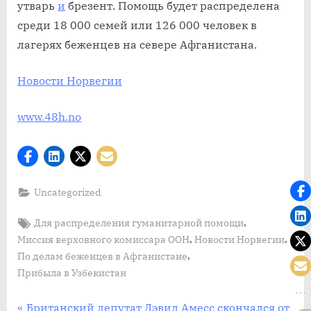
утварь
и
брезент. Помощь будет распределена
беженцев
в
среди 18 000 семей или 126 000 человек в
Афганиста
лагерях беженцев на севере Афганистана.
прибыла
в
Новости Норвегии
Узбекистан
для
www.48h.no
распередел
гуманитарн
помощи
Uncategorized
Tags:
,
Для распределения гуманитарной помощи
,
,
Миссия верховного комиссара ООН
Новости Норвегии
,
По делам беженцев в Афганистане
Прибыла в Узбекистан
П
Британский депутат Дэвид Амесс скончался от