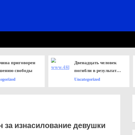
Двенадцать человек
Турецкий
погибли в результате
тележурна
внезапного
Кабас аре
Uncategorized
Uncategori
наводнения
оскорбле
президент
н за изнасилование девушки