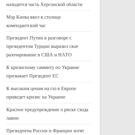
находится часть Херсонской области
Мэр Киева ввел в столице
комендантский час
Президент Путин в разговоре с
президентом Турции выразил свое
разочарование в США и НАТО
К кризисному саммиту по Украине
призывает Президент ЕС
К высоким ценам на газ в Европе
приведет кризис на Украине
Духовным лидером Ирана
28 мертвых 
помилованы 5000 заключенных
выброшены н
Красное предупреждение о риске схода
побережье Л
Uncategorized
Uncategorized
лавин
крушения ло
Президенты России и Франции хотят