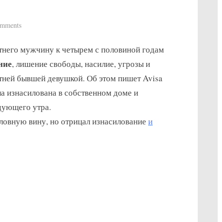
on
mments
Мужчина
тнего мужчину к четырем с половиной годам
19
лет
ние
, лишение свободы, насилие, угрозы и
осужден
тней бывшей девушкой. Об этом пишет Avisa
за
ла изнасилована в собственном доме и
изнасилование
едующего утра.
девушки
оловную вину, но отрицал изнасилование
и
16
лет