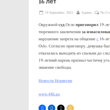
16 лет
Posted
By
19 September، 2021
Админ
No Co
on
суд
приговорил
Окружной
Осло
19-ле
за изнасилова
тюремного заключения
нарушение запрета на общение
с
16-ле
Oslo. Согласно приговору, девушка бы
отказалась выходить из спальни до сл
19-летний парень признал частичнj уг
лишение свободы.
Новости Норвегии
www.48h.no