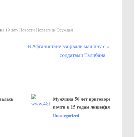
,
,
а 19 лет
Новости Норвегии
Осужден
С
В Афганистане взорвали машину с
л
солдатами Талибана
е
д
у
ю
сь
Мужчина 56 лет приговорен
щ
почти к 15 годам лишения
а
далее
свободы за убийство Дэна
Uncategorized
я
Эйвинда Лида в Kristiansand
з
а