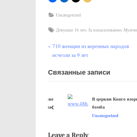
Uncategorized
Tags:
,
,
Девушки 16 лет
За изнасилование
Мужчин
П
710 женщин из коренных народов
Post
р
исчезли за 9 лет
navigation
е
Связанные записи
д
ы
д
проводит назначение
В церкви Конго взорвала
у
щего правительства
бомба
щ
пред
ized
Uncategorized
а
я
з
Leave a Reply