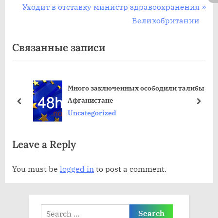
р
С
Уходит в отставку министр здравоохранения
navigation
е
л
Великобритании
д
е
Связанные записи
ы
д
д
у
у
ю
Много заключенных осободили талибы в
щ
щ
Афганистане
а
а
пред
дале
Uncategorized
я
я
з
з
Leave a Reply
а
а
п
п
You must be
logged in
to post a comment.
и
и
с
с
ь
ь
Search
:
: