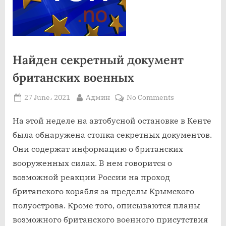
Найден секретный документ
британских военных
Posted
By
on
27 June، 2021
Админ
No Comments
on
Найден
секретный
На этой неделе на автобусной остановке в Кенте
документ
была обнаружена стопка секретных документов.
британских
Они содержат информацию о британских
военных
вооруженных силах. В нем говорится о
возможной реакции России на проход
британского корабля за пределы Крымского
полуострова. Кроме того, описываются планы
возможного британского военного присутствия