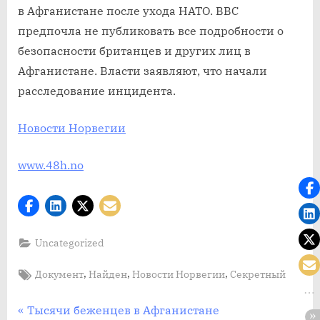
в Афганистане после ухода НАТО. BBC
предпочла не публиковать все подробности о
безопасности британцев и других лиц в
Афганистане. Власти заявляют, что начали
расследование инцидента.
Новости Норвегии
www.48h.no
Uncategorized
Tags:
,
,
,
Документ
Найден
Новости Норвегии
Секретный
Post
П
Тысячи беженцев в Афганистане