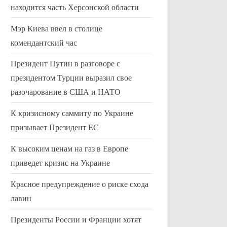
находится часть Херсонской области
Мэр Киева ввел в столице
комендантский час
Президент Путин в разговоре с
президентом Турции выразил свое
разочарование в США и НАТО
К кризисному саммиту по Украине
призывает Президент ЕС
К высоким ценам на газ в Европе
В Haus on Osterøy были
Франсуа Олл
эвакуированы 14 домов и 30
показания о 
приведет кризис на Украине
человек после оползня
13 ноября 20
Uncategorized
Uncategorized
Красное предупреждение о риске схода
лавин
Президенты России и Франции хотят