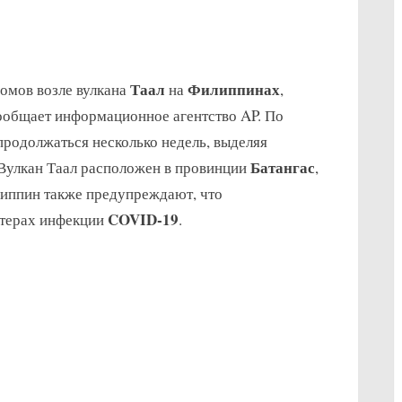
on
s
На
Таал
Филиппинах
омов возле вулкана
на
,
Филиппинах
после
сообщает информационное агентство AP. По
извержения
родолжаться несколько недель, выделяя
вулкана
Батангас
. Вулкан Таал расположен в провинции
,
большая
липпин также предупреждают, что
эвакуация
COVID-19
терах инфекции
.