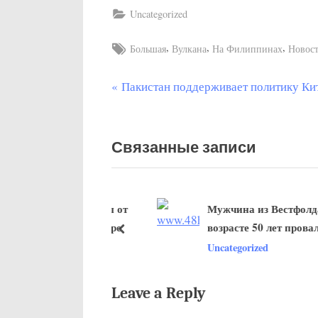
Uncategorized
Tags:
,
,
,
Большая
Вулкана
На Филиппинах
Новос
П
Пакистан поддерживает политику Ки
Post
р
navigation
е
Связанные записи
д
ы
д
нцев были спасены от
Мужчина из Вестфолда в
у
 в Средиземном море
возрасте 50 лет провалилс
щ
пред
лед в Конгсберге и был
ized
Uncategorized
а
доставлен в больницу в О
я
з
Leave a Reply
а