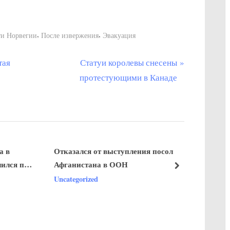
,
,
ти Норвегии
После извержения
Эвакуация
С
тая
Статуи королевы снесены
л
протестующими в Канаде
е
д
у
ю
Отказался от выступления посол
щ
я под
Афганистана в ООН
а
далее
Uncategorized
я
сло
з
а
п