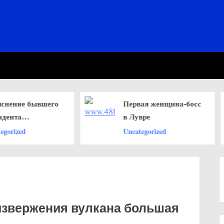
Первая женщина-босс
Массовы
в Лувре
террори
группы 
Uncategorized
Uncategor
извержения вулкана большая