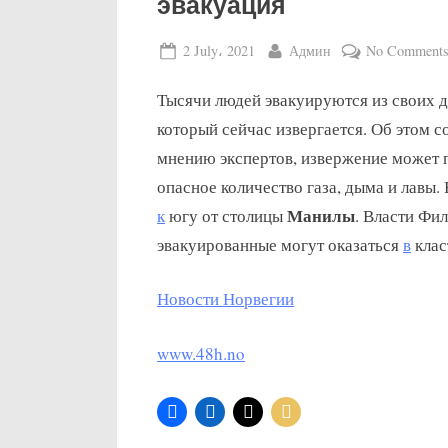
эвакуация
Posted
By
2 July، 2021
Админ
No Comment
on
Тысячи людей эвакуируются из своих д
который сейчас извергается. Об этом 
мнению экспертов, извержение может п
опасное количество газа, дыма и лавы
Манилы
к
югу от столицы
. Власти Фи
эвакуированные могут оказаться
в
клас
Новости Норвегии
www.48h.no