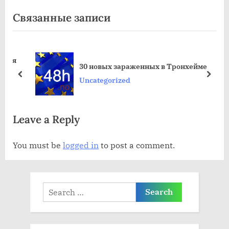
л
д
Связанные записи
е
ы
д
д
у
у
тся
ю
щ
30 новых зараженных в Тронхейме
щ
а
пред
дале
Uncategorized
а
я
я
з
Leave a Reply
з
а
а
п
You must be
logged in
to post a comment.
п
и
и
с
с
ь
Search
ь
:
for:
: