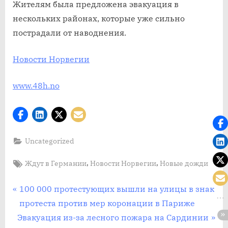
Жителям была предложена эвакуация в
нескольких районах, которые уже сильно
пострадали от наводнения.
Новости Норвегии
www.48h.no
Uncategorized
Tags:
,
,
Ждут в Германии
Новости Норвегии
Новые дожди
Post
П
100 000 протестующих вышли на улицы в знак
р
протеста против мер коронации в Париже
navigation
С
е
Эвакуация из-за лесного пожара на Сардинии