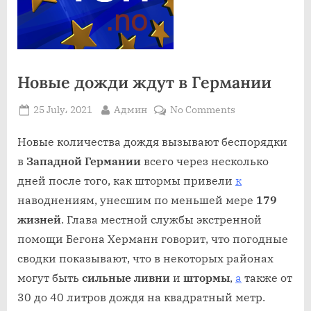
Новые дожди ждут в Германии
Posted
By
on
25 July، 2021
Админ
No Comments
on
Новые
дожди
Новые количества дождя вызывают беспорядки
ждут
в
Западной Германии
всего через несколько
в
дней после того, как штормы привели
к
Германии
наводнениям, унесшим по меньшей мере
179
жизней
. Глава местной службы экстренной
помощи Бегона Херманн говорит, что погодные
сводки показывают, что в некоторых районах
могут быть
сильные ливни
и
штормы
,
а
также от
30 до 40 литров дождя на квадратный метр.