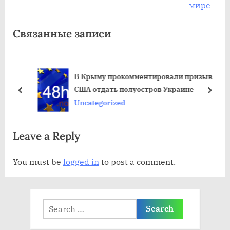
л
д
мире
е
ы
Связанные записи
д
д
у
у
ю
щ
В Крыму прокомментировали призыв
щ
а
США отдать полуостров Украине
а
я
пред
дале
Uncategorized
я
з
з
а
Leave a Reply
а
п
п
и
You must be
logged in
to post a comment.
и
с
с
ь
ь
:
Search
:
for: