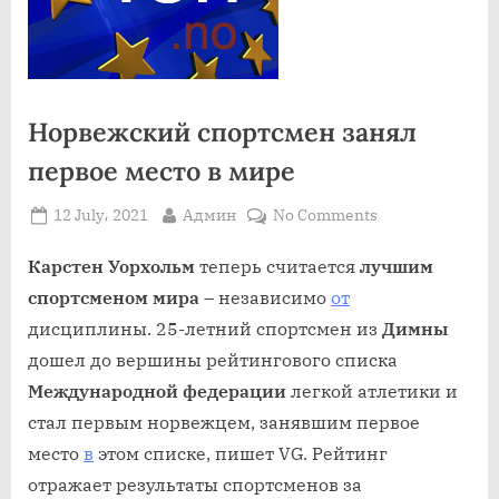
Норвежский спортсмен занял
первое место в мире
Posted
By
on
12 July، 2021
Админ
No Comments
on
Норвежский
спортсмен
Карстен Уорхольм
теперь считается
лучшим
занял
спортсменом мира
– независимо
от
первое
дисциплины. 25-летний спортсмен из
Димны
место
дошел до вершины рейтингового списка
в
Международной федерации
легкой атлетики и
мире
стал первым норвежцем, занявшим первое
место
в
этом списке, пишет VG. Рейтинг
отражает результаты спортсменов за