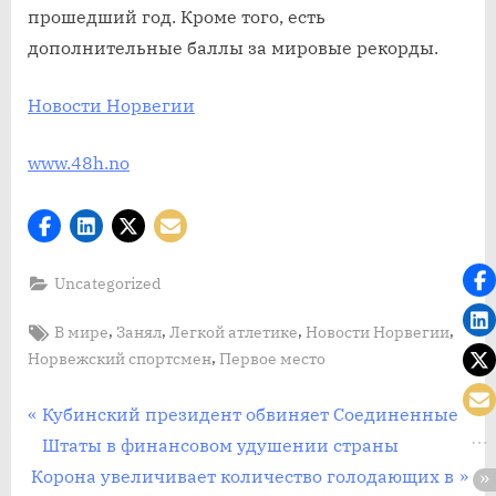
прошедший год. Кроме того, есть
дополнительные баллы за мировые рекорды.
Новости Норвегии
www.48h.no
Uncategorized
Tags:
,
,
,
,
В мире
Занял
Легкой атлетике
Новости Норвегии
,
Норвежский спортсмен
Первое место
Post
П
Кубинский президент обвиняет Соединенные
р
Штаты в финансовом удушении страны
navigation
С
е
Корона увеличивает количество голодающих в