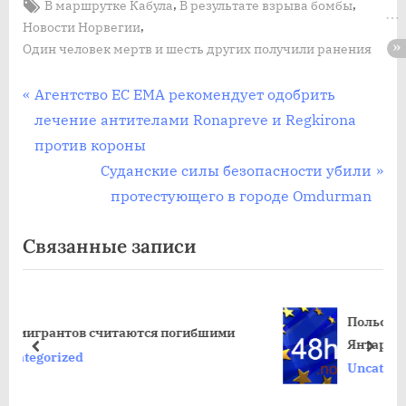
Tags:
,
,
В маршрутке Кабула
В результате взрыва бомбы
,
Новости Норвегии
Один человек мертв и шесть других получили ранения
Post
П
Агентство ЕС EMA рекомендует одобрить
р
лечение антителами Ronapreve и Regkirona
navigation
е
против короны
д
С
Суданские силы безопасности убили
ы
л
протестующего в городе Omdurman
д
е
Связанные записи
у
д
щ
у
а
ю
Польские дайверы надеются, ч
я
щ
тся погибшими
Янтарную комнату. Эксперты
з
а
пред
дале
сомневаются
Uncategorized
а
я
п
з