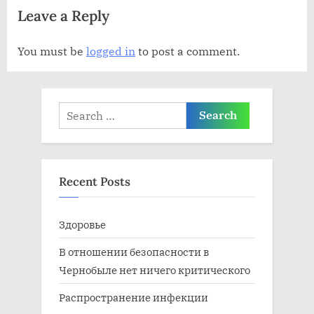
Leave a Reply
и
а
с
п
You must be
logged in
to post a comment.
ь
и
:
с
ь
Search
:
for:
Recent Posts
Здоровье
В отношении безопасности в
Чернобыле нет ничего критического
Распространение инфекции