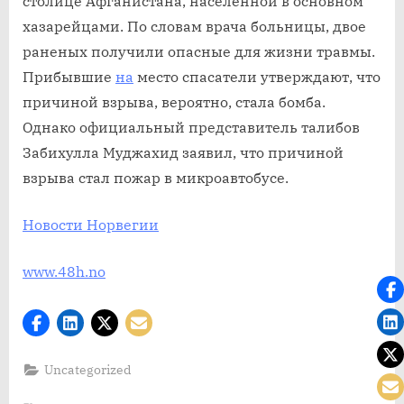
столице Афганистана, населенной в основном
в
хазарейцами. По словам врача больницы, двое
результа
раненых получили опасные для жизни травмы.
взрыва
Прибывшие
на
место спасатели утверждают, что
бомбы
причиной взрыва, вероятно, стала бомба.
в
маршрут
Однако официальный представитель талибов
Кабула
Забихулла Муджахид заявил, что причиной
взрыва стал пожар в микроавтобусе.
Новости Норвегии
www.48h.no
Uncategorized