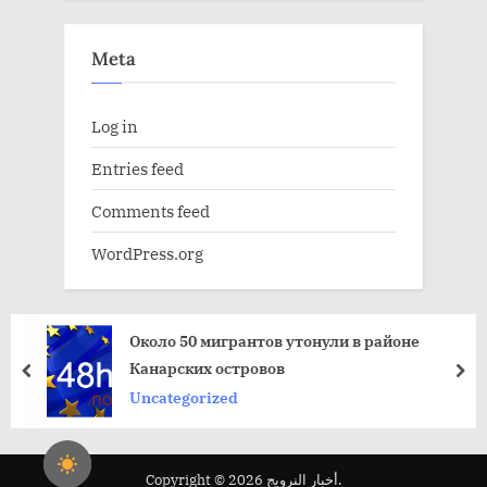
Meta
Log in
Entries feed
Comments feed
WordPress.org
Около 50 мигрантов утонули в районе
Канарских островов
пред
да
Uncategorized
Copyright © 2026 أخبار النرويج.