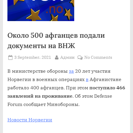
Около 500 афганцев подали
документы на ВНЖ
Posted
By
on
3 September، 2021
Админ
No Comments
on
Около
500
В министерстве обороны
за
20 лет участия
афганцев
Норвегии в военных операциях
в
Афганистане
подали
работало 400 афганцев. При этом
поступило 466
документ
заявлений на проживание
. Об этом Defense
на
Forum сообщает Минобороны.
ВНЖ
Новости Норвегии