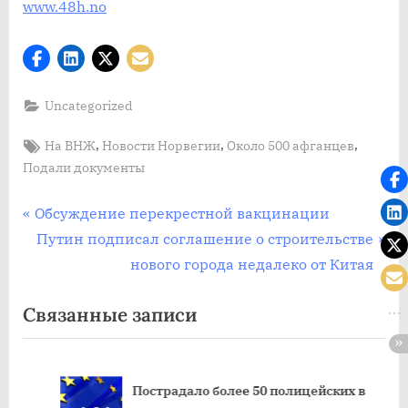
www.48h.no
Uncategorized
Tags:
,
,
,
На ВНЖ
Новости Норвегии
Около 500 афганцев
Подали документы
Post
П
Обсуждение перекрестной вакцинации
р
С
Путин подписал соглашение о строительстве
navigation
е
л
нового города недалеко от Китая
д
е
Связанные записи
ы
д
д
у
у
ю
Пострадало более 50 полицейских в
щ
щ