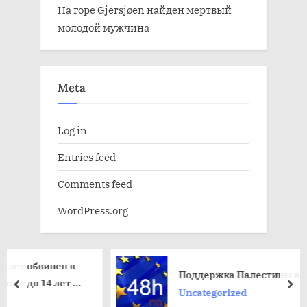
На горе Gjersjøen найден мертвый
молодой мужчина
Meta
Log in
Entries feed
Comments feed
WordPress.org
ен в
Поддержка Палестины в Париже
лет и
пред
да
Uncategorized
и в