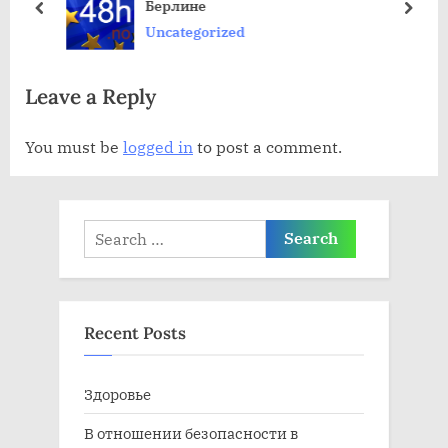
ов
Берлине
а
а
пред
дале
Uncategorized
я
я
з
з
Leave a Reply
а
а
п
п
You must be
logged in
to post a comment.
и
и
с
с
ь
ь
Search
:
:
for:
Recent Posts
Здоровье
В отношении безопасности в