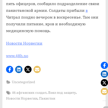
пять офицеров, сообщило подразделение связи
пакистанской армии. Солдаты прибыли
в
Читрал поздно вечером в воскресенье. Там они
получили питание, кров и необходимую
медицинскую помощь.
Новости Норвегии
www.48h.no
Uncategorized
Tags:
,
,
46 афганских солдат
Взял под защиту
,
Новости Норвегии
Пакистан