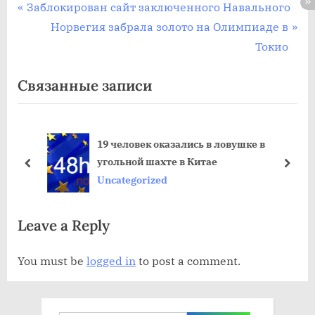
Post
П
Заблокирован сайт заключенного Навального
р
С
Норвегия забрала золото на Олимпиаде в
navigation
е
л
Токио
д
е
Связанные записи
ы
д
д
у
у
ю
19 человек оказались в ловушке в
щ
щ
угольной шахте в Китае
а
а
пред
дале
Uncategorized
я
я
з
з
Leave a Reply
а
а
п
п
You must be
logged in
to post a comment.
и
и
с
с
ь
ь