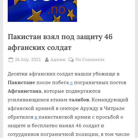
Пакистан взял под защиту 46
афганских солдат
Posted
By
on
26 July، 2021
Админ
No Comments
on
Пакистан
взял
Десятки афганских солдат нашли убежище в
под
Пакистане
после побега
с
пограничных постов
защиту
Афганистана
, которые подвергаются
46
усиливающимся атакам
талибов
. Командующий
афганских
афганской армией в секторе Арунду в Читрале
солдат
обратился
к
пакистанской армии с просьбой о
защите и бесплатно нанял 46 солдат и
сотрудников пограничной полиции, в том числе