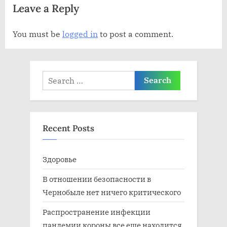
Leave a Reply
с
п
ь
и
You must be
logged in
to post a comment.
:
с
ь
:
Search
for:
Recent Posts
Здоровье
В отношении безопасности в
Чернобыле нет ничего критического
Распространение инфекции
пандемии короны все еще находится