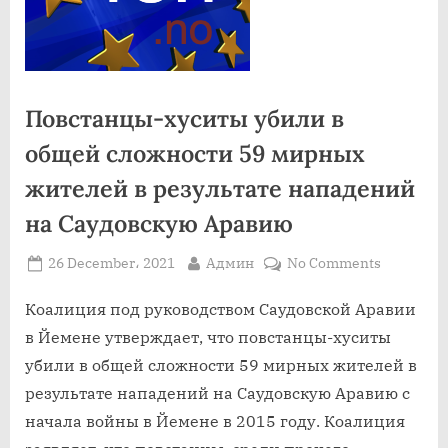
Повстанцы-хуситы убили в
общей сложности 59 мирных
жителей в результате нападений
на Саудовскую Аравию
Posted
By
on
26 December، 2021
Админ
No Comments
on
Повстанц
хуситы
Коалиция под руководством Саудовской Аравии
убили
в Йемене утверждает, что повстанцы-хуситы
в
убили в общей сложности 59 мирных жителей в
общей
результате нападений на Саудовскую Аравию с
сложност
начала войны в Йемене в 2015 году. Коалиция
59
мирных