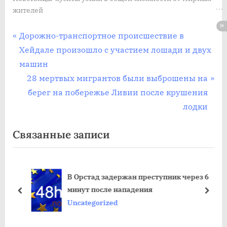
жителей
Post
П
Дорожно-транспортное происшествие в
р
Хейдале произошло с участием лошади и двух
navigation
е
машин
д
С
28 мертвых мигрантов были выброшены на
ы
л
берег на побережье Ливии после крушения
д
е
лодки
у
д
Связанные записи
щ
у
а
ю
я
щ
рен
В Орстад задержан преступник через 6
з
а
минут после нападения
а
я
пред
дале
Uncategorized
п
з
и
а