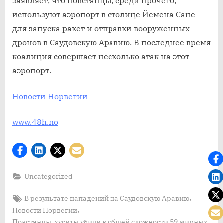
заявляет, что повстанцы, среди прочего,
жителей
используют аэропорт в столице Йемена Сане
в
для запуска ракет и отправки вооруженных
результа
дронов в Саудовскую Аравию. В последнее время
нападен
коалиция совершает несколько атак на этот
на
Саудовск
аэропорт.
Аравию
Новости Норвегии
www.48h.no
Uncategorized
Tags:
,
В результате нападений на Саудовскую Аравию
,
Новости Норвегии
Повстанцы-хуситы убили в общей сложности 59 мирных