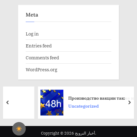
Meta
Log in
Entries feed
Comments feed
WordPress.org
Производство вакцин также на Кубе
пред
да
Uncategorized
Copyright © 2026 أخبار النرويج.