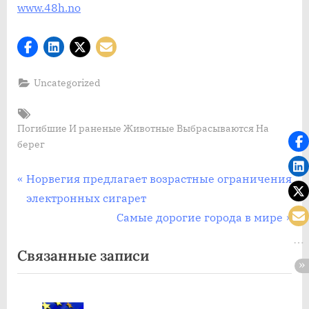
www.48h.no
Uncategorized
Tags:
Погибшие И раненые Животные Выбрасываются На
берег
Post
П
Норвегия предлагает возрастные ограничения
р
электронных сигарет
navigation
е
С
Самые дорогие города в мире
д
л
Связанные записи
ы
е
д
д
у
у