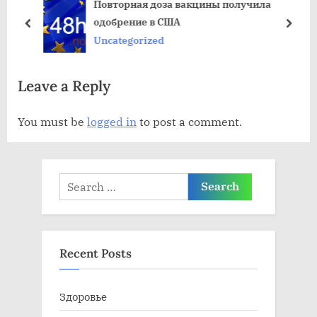
Повторная доза вакцины получила
щ
ю
одобрение в США
а
щ
пред
дале
Uncategorized
я
а
з
я
Leave a Reply
а
з
п
а
You must be
logged in
to post a comment.
и
п
с
и
ь
с
Search
:
ь
for:
:
Recent Posts
Здоровье