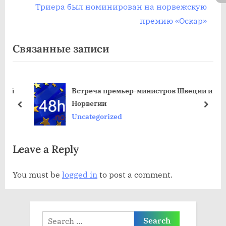
д
л
Триера был номинирован на норвежскую
ы
е
премию «Оскар»
д
д
Связанные записи
у
у
щ
ю
а
щ
вой
Встреча премьер-министров Швеции и
я
а
Норвегии
з
я
пред
дале
Uncategorized
а
з
п
а
Leave a Reply
и
п
с
и
You must be
logged in
to post a comment.
ь
с
:
ь
:
Search