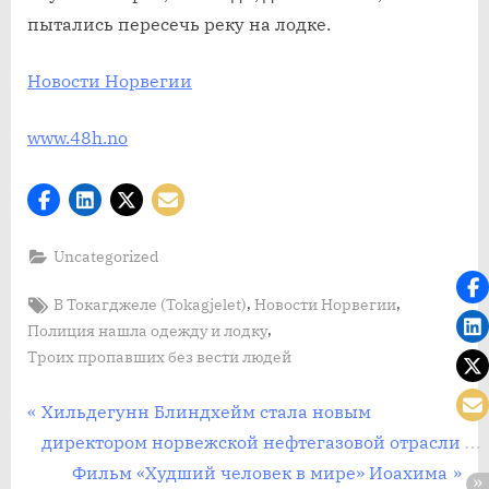
людей
пытались пересечь реку на лодке.
в
Токагджеле
Новости Норвегии
(Tokagjelet)
www.48h.no
Uncategorized
Tags:
,
,
В Токагджеле (Tokagjelet)
Новости Норвегии
,
Полиция нашла одежду и лодку
Троих пропавших без вести людей
Post
П
Хильдегунн Блиндхейм стала новым
р
директором норвежской нефтегазовой отрасли
navigation
е
С
Фильм «Худший человек в мире» Иоахима