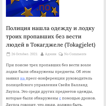
Полиция нашла одежду и лодку
троих пропавших без вести
людей в Токагджеле (Tokagjelet)
Posted
By
on
26 October، 2021
Админ
No Comments
on
Полиция
нашла
При поиске трех пропавших без вести возле
одежду
лодки были обнаружены предметы. Об этом
и
заявил
на
пресс-конференции руководитель
лодку
полицейского управления Свейн Валланд
троих
Лаупса. Это среди других предметов одежды,
пропавших
без
которые были обнаружены
с
помощью дронов.
вести
Лаупса говорит, что люди, должно быть,