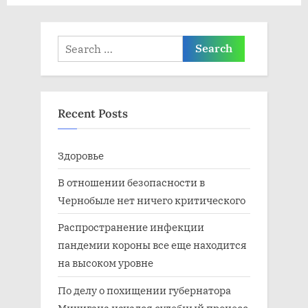
ь
с
:
ь
Search
:
for:
Recent Posts
Здоровье
В отношении безопасности в
Чернобыле нет ничего критического
Распространение инфекции
пандемии короны все еще находится
на высоком уровне
По делу о похищении губернатора
Мичигана начался судебный процесс