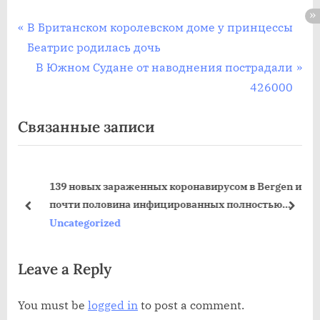
Post
П
В Британском королевском доме у принцессы
р
Беатрис родилась дочь
navigation
е
С
В Южном Судане от наводнения пострадали
д
л
426000
ы
е
Связанные записи
д
д
у
у
щ
ю
ки
139 новых зараженных коронавирусом в Bergen и
а
щ
почти половина инфицированных полностью
я
а
пред
дале
вакцинированы
Uncategorized
з
я
а
з
Leave a Reply
п
а
и
п
You must be
logged in
to post a comment.
с
и