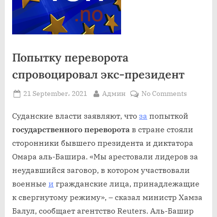
Попытку переворота
спровоцировал экс-президент
Posted
By
on
21 September، 2021
Админ
No Comments
on
Попытку
перевор
Суданские власти заявляют, что
за
попыткой
спровоц
государственного переворота
в стране стояли
экс-
сторонники бывшего президента и диктатора
президе
Омара аль-Башира. «Мы арестовали лидеров за
неудавшийся заговор, в котором участвовали
военные
и
гражданские лица, принадлежащие
к свергнутому режиму», – сказал министр Хамза
Балул, сообщает агентство Reuters. Аль-Башир