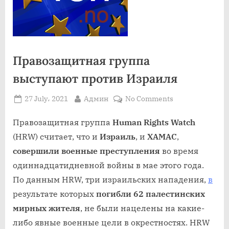
Правозащитная группа
выступают против Израиля
Posted
By
on
27 July، 2021
Админ
No Comments
on
Правозащитна
группа
Правозащитная группа
Human Rights Watch
выступают
(HRW) считает, что и
Израиль
, и
ХАМАС
,
против
совершили
военные преступления
во время
Израиля
одиннадцатидневной войны в мае этого года.
По данным HRW, три израильских нападения,
в
результате которых
погибли 62 палестинских
мирных жителя
, не были нацелены на какие-
либо явные военные цели в окрестностях. HRW