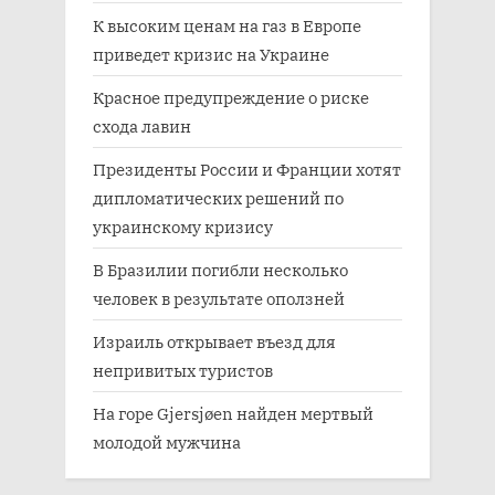
К высоким ценам на газ в Европе
приведет кризис на Украине
Красное предупреждение о риске
схода лавин
Президенты России и Франции хотят
дипломатических решений по
украинскому кризису
В Бразилии погибли несколько
человек в результате оползней
Израиль открывает въезд для
непривитых туристов
На горе Gjersjøen найден мертвый
молодой мужчина