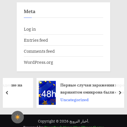
Meta
Log in
Entries feed
Comments feed
WordPress.org
 на
Первые случаи заражения коронным
вариантом омикрона были обнаружены в
пред
да
Норвегии
Uncategorized
Copyright © 2026 أخبار النرويج.