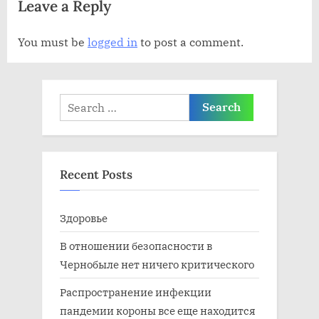
Leave a Reply
п
а
и
п
You must be
logged in
to post a comment.
с
и
ь
с
:
ь
Search
:
for:
Recent Posts
Здоровье
В отношении безопасности в
Чернобыле нет ничего критического
Распространение инфекции
пандемии короны все еще находится