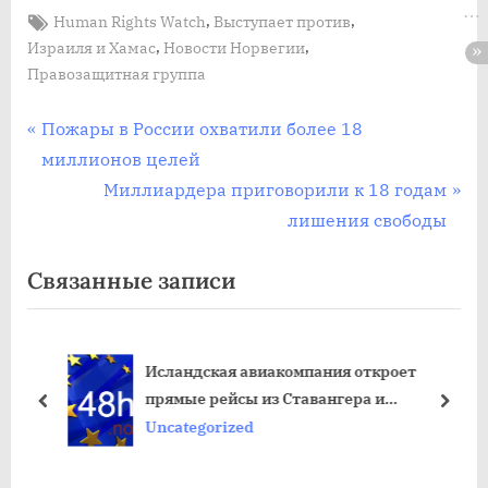
Tags:
,
,
Human Rights Watch
Выступает против
,
,
Израиля и Хамас
Новости Норвегии
Правозащитная группа
Post
П
Пожары в России охватили более 18
р
миллионов целей
navigation
е
С
Миллиардера приговорили к 18 годам
д
л
лишения свободы
ы
е
Связанные записи
д
д
у
у
щ
ю
Исландская авиакомпания откроет
а
щ
прямые рейсы из Ставангера и
я
а
пред
дале
Тронхейма в Рейкьявик в 2022 году
Uncategorized
з
я
а
з