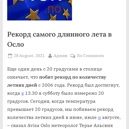
Рекорд самого длинного лета в
Осло
Posted
By
on
28 August، 2021
Админ
No Comments
on
Рекорд
самого
Еще один день с 20 градусами в столице
длинного
означает, что
побит рекорд по количеству
лета
летних дней
с 2006 года. Рекорд был достигнут,
в
когда
в
13.30 в субботу было измерено 20
Осло
градусов. Сегодня, когда температура
превышает 20 градусов, мы побиваем рекорд
количества летних дней в июне, июле
и
августе,
– сказал Avisa Oslo метеоролог Терье Альсвик