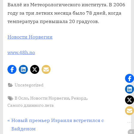
Валлё из Метеорологического института. В 2006
году за три летних месяца было 78 дней, когда
температура превышала 20 градусов.
Новости Норвегии
www.48h.no
Uncategorized
Tags:
,
,
,
В Осло
Новости Норвегии
Рекорд
Самого длинного лета
Post
П
Новый премьер Израиля встретился с
р
Байденом