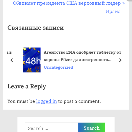
navigation
е
С
Обвиняет президента США верховный лидер
д
л
Ирана
ы
е
Связанные записи
д
д
у
у
щ
ю
д в
Агентство EMA одобряет таблетку от
а
щ
короны Pfizer для экстренного
я
а
пред
дале
использования в странах ЕС
Uncategorized
з
я
а
з
Leave a Reply
п
а
и
п
You must be
logged in
to post a comment.
с
и
ь
с
:
ь
Search
: