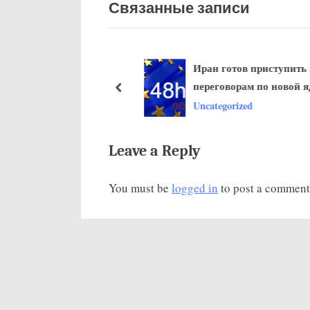
Связанные записи
д
ы
д
приговорен к
Иран готов приступить к
у
 свободы
переговорам по новой яде
щ
пред
сделке со сверхдержавами
zed
Uncategorized
а
я
з
Leave a Reply
а
You must be
logged in
to post a comment
п
и
с
ь
: