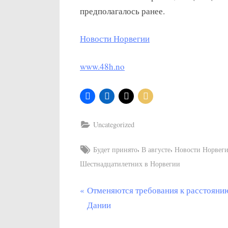
предполагалось ранее.
Новости Норвегии
www.48h.no
Uncategorized
Tags:
,
,
Будет принято
В августе
Новости Норвег
Шестнадцатилетних в Норвегии
П
Отменяются требования к расстояни
Post
р
Дании
navigation
е