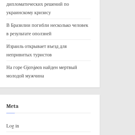
дипломатических решений по
украинскому кризису
В Бразилии погибли несколько человек
ЕС и Индия на торговых
Норвегия заб
в результате оползней
переговорах
Олимпиаде в
Израиль открывает въезд для
Uncategorized
Uncategorized
непривитых туристов
На горе Gjersjøen найден мертвый
молодой мужчина
Meta
Log in