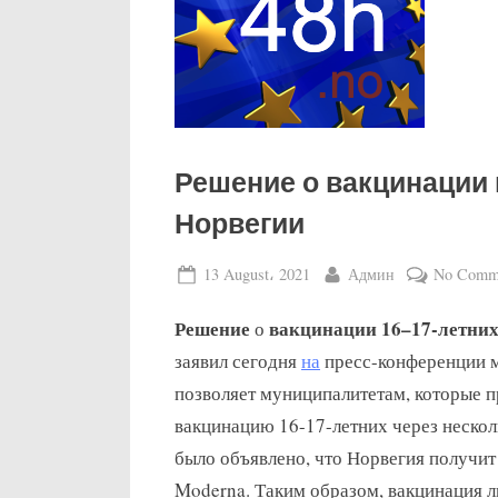
Решение о вакцинации
Норвегии
Posted
By
13 August، 2021
Админ
No Comm
on
Решение
вакцинации 16–17-летни
о
заявил сегодня
на
пресс-конференции м
позволяет муниципалитетам, которые 
вакцинацию 16-17-летних через несколь
было объявлено, что Норвегия получи
Moderna. Таким образом, вакцинация л