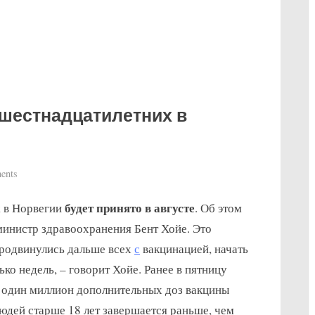
 шестнадцатилетних в
on
ents
Решение
х
будет принято
в августе
в Норвегии
. Об этом
о
вакцинации
инистр здравоохранения Бент Хойе. Это
шестнадцатилетних
продвинулись дальше всех
с
вакцинацией, начать
в
ко недель, – говорит Хойе. Ранее в пятницу
Норвегии
т один миллион дополнительных доз вакцины
юдей старше 18 лет завершается раньше, чем