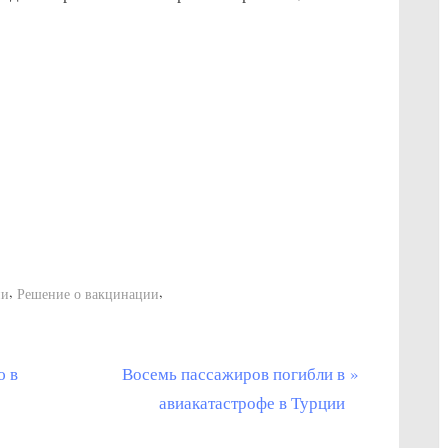
,
,
ии
Решение о вакцинации
С
ю в
Восемь пассажиров погибли в
л
авиакатастрофе в Турции
е