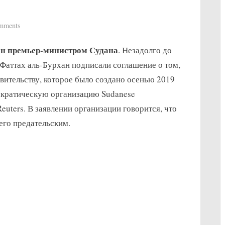
on
mments
Сегодня
н премьер-министром Судана
. Незадолго до
Абдалла
Хамдок
Фаттах аль-Бурхан подписали соглашение о том,
был
авительству, которое было создано осенью 2019
признан
мократическую организацию Sudanese
премьер-
 Reuters. В заявлении организации говорится, что
министром
его предательским.
Судана