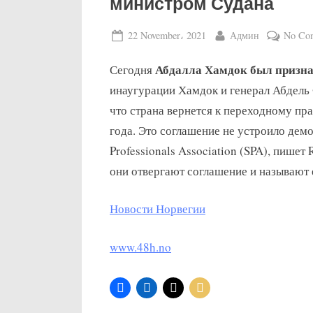
министром Судана
Posted
By
22 November، 2021
Админ
No Co
on
Абдалла Хамдок был призна
Сегодня
инаугурации Хамдок и генерал Абдель 
что страна вернется к переходному пр
года. Это соглашение не устроило де
Professionals Association (SPA), пишет
они отвергают соглашение и называют 
Новости Норвегии
www.48h.no