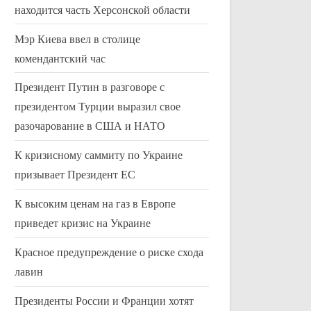
находится часть Херсонской области
Мэр Киева ввел в столице
комендантский час
Президент Путин в разговоре с
президентом Турции выразил свое
разочарование в США и НАТО
К кризисному саммиту по Украине
призывает Президент ЕС
К высоким ценам на газ в Европе
приведет кризис на Украине
Президент Путин в разговоре с
Из Музея ест
президентом Турции выразил
США удаляет
Красное предупреждение о риске схода
свое разочарование в США и
Рузвельта
Uncategorized
Uncategorized
лавин
НАТО
Президенты России и Франции хотят