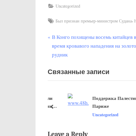
Uncategorized
Tags:
,
Был признан премьер-министром Судана
П
В Конго похищены восемь китайцев 
Post
р
время кровавого нападения на золот
navigation
е
рудник
д
Связанные записи
ы
д
у
британцев подписали
Поддержка Палестины в
щ
о сохранении жизни
Париже
а
пред
ized
Uncategorized
я
з
а
Leave a Reply