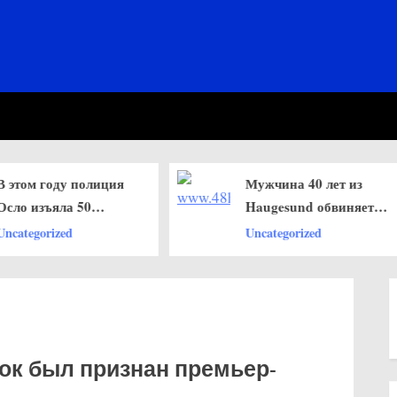
Мужчина 40 лет из
Преступ
Haugesund обвиняется
потребо
в жестоком
миллион
Uncategorized
Uncategor
обращении с собакой
серьезн
компьют
на сеть 
Норвеги
ок был признан премьер-