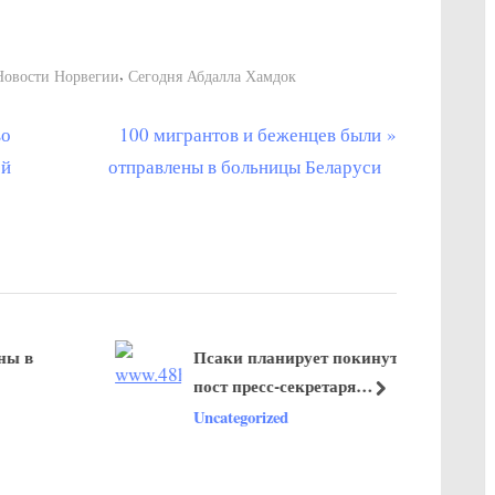
,
Новости Норвегии
Сегодня Абдалла Хамдок
С
во
100 мигрантов и беженцев были
л
ой
отправлены в больницы Беларуси
е
д
у
ю
щ
Псаки планирует покинуть
а
пост пресс-секретаря
я
далее
президента США
Uncategorized
з
а
п