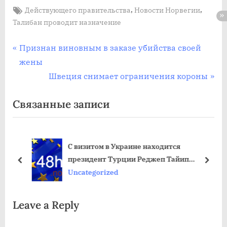
Tags:
,
,
Действующего правительства
Новости Норвегии
Талибан проводит назначение
Post
П
Признан виновным в заказе убийства своей
р
жены
navigation
е
С
Швеция снимает ограничения короны
д
л
Связанные записи
ы
е
д
д
у
у
С визитом в Украине находится
щ
ю
президент Турции Реджеп Тайип
а
щ
пред
дале
Эрдоган
Uncategorized
я
а
з
я
Leave a Reply
а
з
п
а