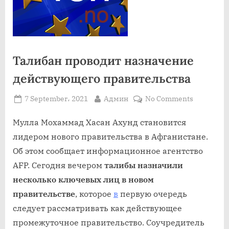
Талибан проводит назначение
действующего правительства
Posted
By
on
7 September، 2021
Админ
No Comments
on
Талибан
проводит
Мулла Мохаммад Хасан Ахунд становится
назначен
лидером нового правительства в Афганистане.
действую
Об этом сообщает информационное агентство
правител
AFP. Сегодня вечером
талибы назначили
несколько ключевых лиц в новом
правительстве
, которое
в
первую очередь
следует рассматривать как действующее
промежуточное правительство. Соучредитель