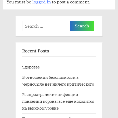
You must be
logged in
to post a comment.
и
п
с
и
ь
с
Search
:
ь
for:
:
Recent Posts
Здоровье
В отношении безопасности в
Чернобыле нет ничего критического
Распространение инфекции
пандемии короны все еще находится
на высоком уровне