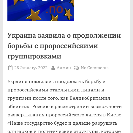
Украина заявила о продолжении
борьбы с пророссийскими
группировками
Posted
By
on
23 January، 2022
Админ
No Comments
on
Украина
заявила
Украина поклялась продолжать борьбу с
о
пророссийскими отдельными лицами и
продолжен
группами после того, как Великобритания
борьбы
обвинила Россию в рассмотрении возможности
с
развертывания пророссийского лагеря в Киеве.
пророссий
группиров
«Наше государство будет и дальше разрушать
олигархов и политические структуры, которые