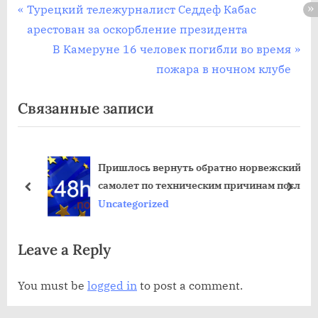
Post
П
Турецкий тележурналист Седдеф Кабас
р
арестован за оскорбление президента
navigation
е
С
В Камеруне 16 человек погибли во время
д
л
пожара в ночном клубе
ы
е
Связанные записи
д
д
у
у
щ
ю
Пришлось вернуть обратно норвежский
а
щ
самолет по техническим причинам после
я
а
пред
дале
взлета
Uncategorized
з
я
а
з
Leave a Reply
п
а
и
п
You must be
logged in
to post a comment.
с
и
ь
с