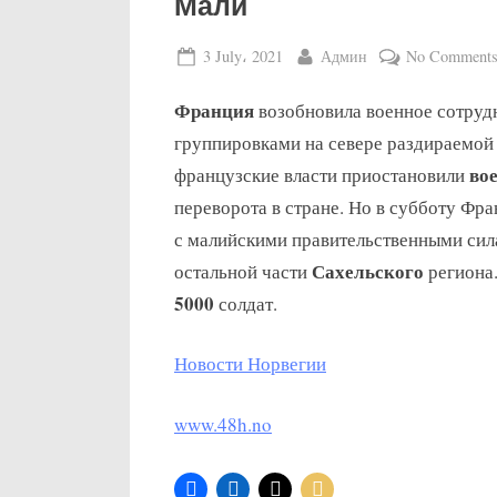
Мали
Posted
By
3 July، 2021
Админ
No Comment
on
Франция
возобновила военное сотруд
группировками на севере раздираемой
во
французские власти приостановили
переворота в стране. Но в субботу Фр
с малийскими правительственными си
Сахельского
остальной части
региона
5000
солдат.
Новости Норвегии
www.48h.no