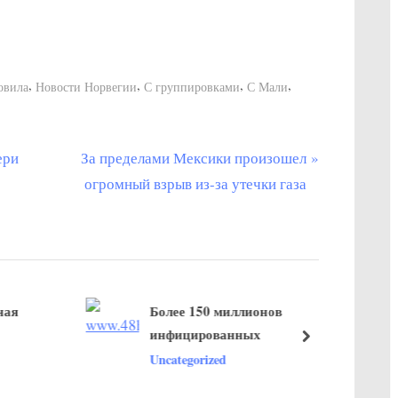
,
,
,
,
овила
Новости Норвегии
С группировками
С Мали
С
ери
За пределами Мексики произошел
л
огромный взрыв из-за утечки газа
е
д
у
ю
Более 150 миллионов
щ
инфицированных
а
далее
Uncategorized
я
з