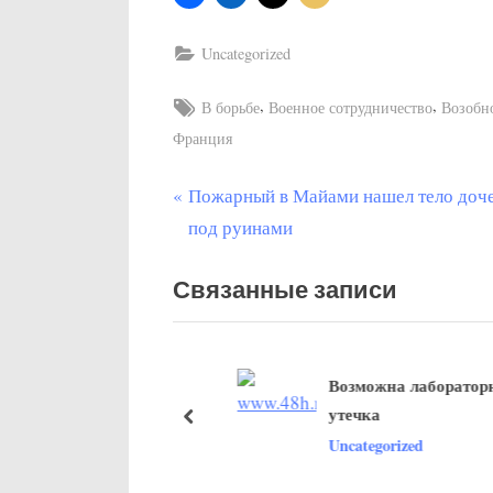
Uncategorized
Tags:
,
,
В борьбе
Военное сотрудничество
Возобн
Франция
П
Пожарный в Майами нашел тело доч
Post
р
под руинами
navigation
е
Связанные записи
д
ы
д
ации против
Возможна лабораторная
у
 от короны в
утечка
щ
пред
ии
ized
Uncategorized
а
я