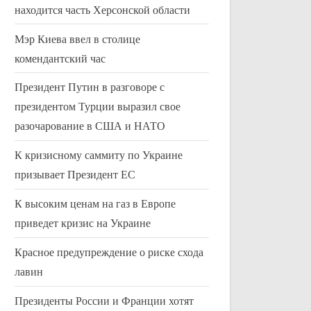
находится часть Херсонской области
Мэр Киева ввел в столице
комендантский час
Президент Путин в разговоре с
президентом Турции выразил свое
разочарование в США и НАТО
К кризисному саммиту по Украине
призывает Президент ЕС
К высоким ценам на газ в Европе
приведет кризис на Украине
Посол Норвегии по вопросам
С эксплуатац
Красное предупреждение о риске схода
здравоохранения Джон-Арне
Кабуле помо
лавин
Рёттинген говорит о
Uncategorized
Uncategorized
положительных результатах
Президенты России и Франции хотят