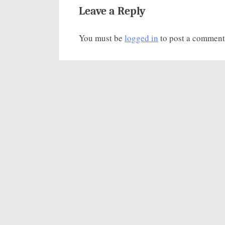
з
Leave a Reply
а
You must be
logged in
to post a comment
п
и
с
ь
: