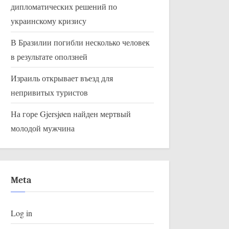
применения новой таблетки от
дипломатических решений по
короны Pfizer и явном
украинскому кризису
сокращении потребности в
В Бразилии погибли несколько человек
госпитализации
в результате оползней
Израиль открывает въезд для
непривитых туристов
На горе Gjersjøen найден мертвый
молодой мужчина
Meta
Log in