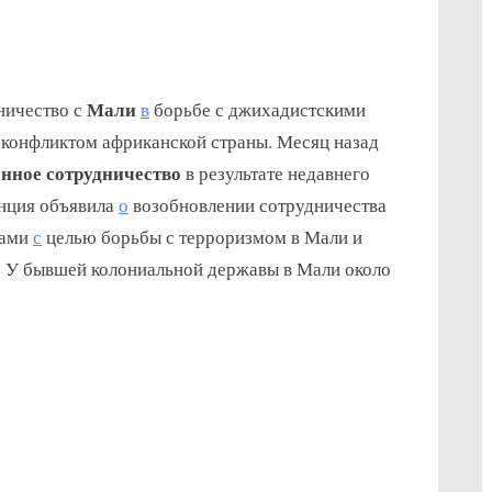
on
s
Франция
Мали
ничество с
в
борьбе с джихадистскими
возобновила
военное
 конфликтом африканской страны. Месяц назад
сотрудничество
енное сотрудничество
в результате недавнего
с
анция объявила
о
возобновлении сотрудничества
Мали
лами
с
целью борьбы с терроризмом в Мали и
. У бывшей колониальной державы в Мали около