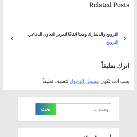
Related Posts
t
i
P
o
o
u
s
s
النرويج والدنمارك وقعتا اتفاقًا لتعزيز التعاون الدفاعي
t
P
prev
next
النرويج
:
o
s
اترك تعليقاً
t
:
يجب أنت تكون
مسجل الدخول
لتضيف تعليقاً.
البحث
عن: