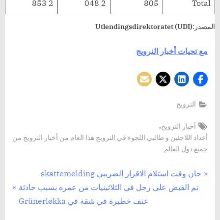
2 853
2 048
805
Total
المصدر:
Utlendingsdirektoratet (UDI)
مع تحيات أخبار النرويج
النرويج
Tags:
,
أخبار النرويح
أعداد اللاجئين و طالبي اللجوء في النرويج هذا العام من أخبار النرويج من
جميع دول العالم
تصفّح
P
حان وقت استلام الاقرار الضريبي skattemelding
N
r
تم القبض على رجل في الثلاثينيات من عمره بسبب حادثة
المقالات
e
e
عنف خطيرة في شقة في Grünerløkka
x
v