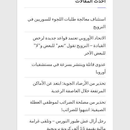
أحدث المقالات
استئناف معالجة طلبات اللجوء للسوريين في
النرويج
الاتحاد الأوروبي تعتمد قواعد جديدة لرخص
القيادة – النرويج تقول “نعم” للبعض و”لا”
للبعض الآخر
عدوى قاتلة وينتشر بسرعة في مستشفيات
أوروبا
تحذير من الأرصاد الجوية: ابتعد عن الأماكن
المرتفعة خلال العاصفة الرعدية
تحذير من مصلحة الضرائب لموظفي العطلة
الصيفية: انتبهوا للضرائب!
رجل أزال عش طيور النورس – وتلقى غرامة
مالية بقيمة 15 ألف كرونة نرويجية