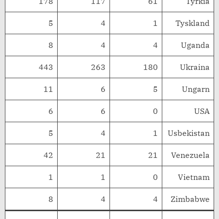
178
117
61
Tyrkia
5
4
1
Tyskland
8
4
4
Uganda
443
263
180
Ukraina
11
6
5
Ungarn
6
6
0
USA
5
4
1
Usbekistan
42
21
21
Venezuela
1
1
0
Vietnam
8
4
4
Zimbabwe