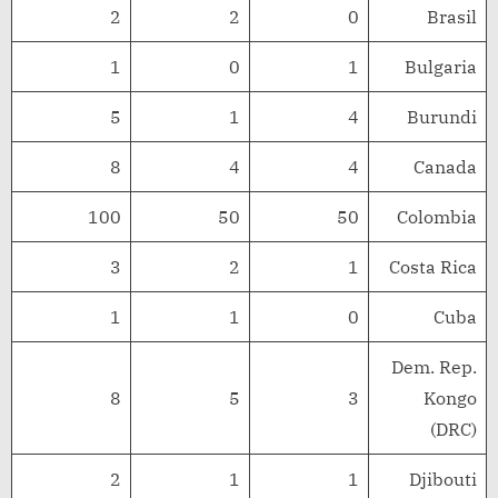
2
2
0
Brasil
1
0
1
Bulgaria
5
1
4
Burundi
8
4
4
Canada
100
50
50
Colombia
3
2
1
Costa Rica
1
1
0
Cuba
Dem. Rep.
8
5
3
Kongo
(DRC)
2
1
1
Djibouti