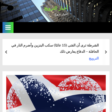
Ski
أخبار النرويج
t
اخبار نروج
conten
الشرطة ترى أن الفتى (15 عامًا) سكب البنزين وأضرم النار في
الحافلة – الدفاع يعارض ذلك
rev
next
النرويج