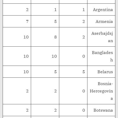
2
1
1
Argentina
7
5
2
Armenia
Aserbajdsj
10
8
2
an
Banglades
10
10
0
h
10
5
5
Belarus
Bosnia-
2
2
0
Hercegovin
a
2
2
0
Botswana