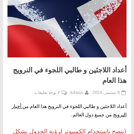
أعداد اللاجئين و طالبي اللجوء في النرويج
هذا العام
Posted
By
على
8 سبتمبر، 2024
Admin
لا توجد تعليقات
on
أعداد
اللاجئين
أعداد اللاجئين و طالبي اللجوء في النرويج هذا العام من
أخبار
و
النرويج
من جميع دول العالم .
طالبي
اللجوء
(ينصح باستخدام الكمبيوتر لرؤية الجدول بشكل
في