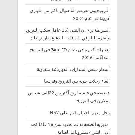
النرويجيون تعرضوا للاحتيال بأكثر من ملياري
كرونة في عام 2024
الشرطة ترى أن الفتى (15 عامًا) سكب البنزين
وأضرم النار في الحافلة – الدفاع يعارض ذلك
تغييرات كبيرة في نظام BankID في النرويج
ابتداءً من 2026
أسعار شحن السيارات الكهربائية متفاوتة
إلغاء رحلات جوية بين النرويج وفرنسا
فضيحة في قضية لربح أكثر من 32الف شخص
بملايين في النرويج
رجل متهم باحتيال كبير على NAV
مديرية الصحة تدعم تحديد سن 16 عامًا كحد
أدنى لشراء مشروبات الطاقة