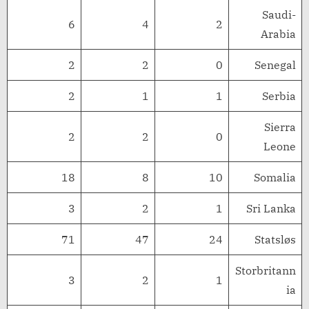
Saudi-
6
4
2
Arabia
2
2
0
Senegal
2
1
1
Serbia
Sierra
2
2
0
Leone
18
8
10
Somalia
3
2
1
Sri Lanka
71
47
24
Statsløs
Storbritann
3
2
1
ia