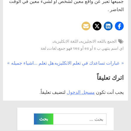
جميعها تعبر عن واقع معين لشخص أو لشيء معين في الوقت
الحاضر .
Tags:
,
,
الجمع باللغه الانجليزيه
اللغة الانكليزية
,
,
اي اسم ينتهي ب s أو es أو ves فهو جمع
لغات
لغة
تصفّح
N
P
عبارات تساعدك في تعلم الانكليزيه
هل تعلم …اشياء جميله
e
r
المقالات
اترك تعليقاً
x
e
t
v
يجب أنت تكون
مسجل الدخول
لتضيف تعليقاً.
P
i
o
o
s
u
البحث
t
s
عن:
:
P