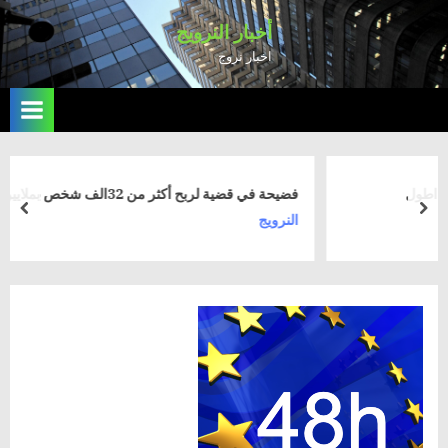
Ski
أخبار النرويج
t
اخبار نروج
conten
فضيحة في قضية لربح أكثر من 32الف شخص بملايين في النرويج
rev
next
النرويج