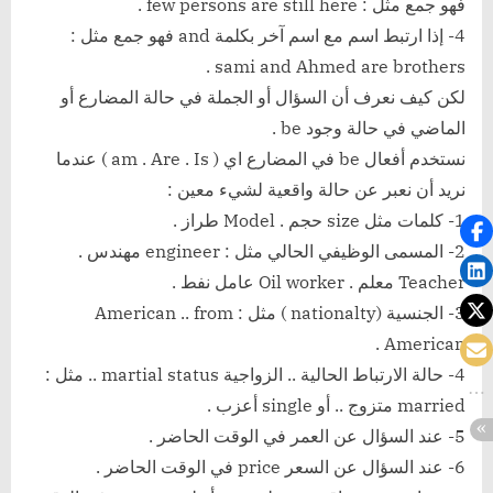
فهو جمع مثل : few persons are still here .
4- إذا ارتبط اسم مع اسم آخر بكلمة and فهو جمع مثل :
sami and Ahmed are brothers .
لكن كيف نعرف أن السؤال أو الجملة في حالة المضارع أو
الماضي في حالة وجود be .
نستخدم أفعال be في المضارع اي ( am . Are . Is ) عندما
نريد أن نعبر عن حالة واقعية لشيء معين :
1- كلمات مثل size حجم . Model طراز .
2- المسمى الوظيفي الحالي مثل : engineer مهندس .
Teacher معلم . Oil worker عامل نفط .
3- الجنسية (nationalty ) مثل : American .. from
American .
4- حالة الارتباط الحالية .. الزواجية martial status .. مثل :
married متزوج .. أو single أعزب .
5- عند السؤال عن العمر في الوقت الحاضر .
6- عند السؤال عن السعر price في الوقت الحاضر .