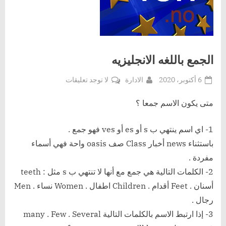
الجمع باللغه الانجليزيه
Posted
By
على
6 أكتوبر، 2020
الادارة
لا توجد تعليقات
on
الجمع
باللغه
متى يكون الاسم جمعا ؟
الانجليزيه
1- اي اسم ينتهي ب s أو es أو ves فهو جمع .
باستثناء news أخبار Class صف oasis واحة فهي أسماء
مفردة .
2- الكلمات التالية هي جمع مع أنها لا تنتهي ب s مثل : teeth
أسنان . Feet أقدام . Children اطفال . Women نساء . Men
رجال .
3- إذا ارتبط الاسم بالكلمات التالية many . Few . Several