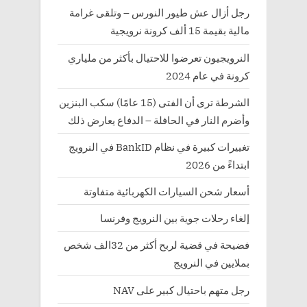
رجل أزال عش طيور النورس – وتلقى غرامة
مالية بقيمة 15 ألف كرونة نرويجية
النرويجيون تعرضوا للاحتيال بأكثر من ملياري
كرونة في عام 2024
الشرطة ترى أن الفتى (15 عامًا) سكب البنزين
وأضرم النار في الحافلة – الدفاع يعارض ذلك
تغييرات كبيرة في نظام BankID في النرويج
ابتداءً من 2026
أسعار شحن السيارات الكهربائية متفاوتة
إلغاء رحلات جوية بين النرويج وفرنسا
فضيحة في قضية لربح أكثر من 32الف شخص
بملايين في النرويج
رجل متهم باحتيال كبير على NAV