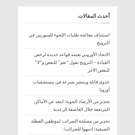
o
s
أحدث المقالات
t
:
استئناف معالجة طلبات اللجوء للسوريين في
النرويج
الاتحاد الأوروبي تعتمد قواعد جديدة لرخص
القيادة – النرويج تقول “نعم” للبعض و”لا”
للبعض الآخر
عدوى قاتلة وينتشر بسرعة في مستشفيات
أوروبا
تحذير من الأرصاد الجوية: ابتعد عن الأماكن
المرتفعة خلال العاصفة الرعدية
تحذير من مصلحة الضرائب لموظفي العطلة
الصيفية: انتبهوا للضرائب!