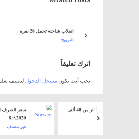
Related Posts
o
u
فتيش نحو مئة قارب في عطلة عيد العنصرة
s
انقلاب شاحنة تحمل 28 بقرة
لنرويجية
P
next
النرويج
o
s
t
اترك تعليقاً
:
يجب أنت تكون
مسجل الدخول
لتضيف تعليقا
زيادة رواتب النواب بأكثر من 40 ألف
سعر الصرف اليوم
8.9.2020
next
غير مصنف