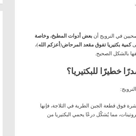
على
تحذير
من
“قنبلة
بكتيرية”
بعض أدوات المطبخ، وخاصة
يين في النرويج أن
في
كمية بكتيريا تفوق مقعد المرحاض(أعزكم الله)
لى
،
المطبخ
يفها بالشكل الصحيح.
ًا خطيرًا للبكتيريا؟
نرويج:
رة فوق قطعة الجبن الطرية في الثلاجة، فإنها
ينات، مما يُشكّل درعًا يحمي البكتيريا من