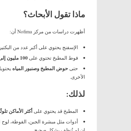
ماذا تقول الأبحاث؟
أظهرت دراسات من مركز Nofima أن:
الإسفنج يحتوي على أكبر عدد من البكتيري
100 مليون إلى 10 مليارات بكتيريا
فوط المطبخ تحتوي على
حوض المطبخ وصنبور المياه
حتى
يحتويا
الأخرى.
لذلك:
أكثر الأماكن تلوث
المطبخ قد يحتوي على
أدوات مثل مبشرة الجبن، الفوطة، لوح ا
إن لم تُنظف بشكل صحيح.