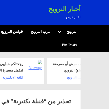
Ski
أخبار النرويج
t
اخبار نروج
conten
Toggle
النرويج
عرب النرويج
قوانين النرويج
sub-
menu
Pin Posts
ممرض أو ممرضة
رجعتلكم حبايبي بعد غياب
- النرويج
لنكمل مسيرة اللغة
next
بفقرات حلوة ومميزة
 النرويج
اللغة الانكليزية
تحذير من “قنبلة بكتيرية” في 