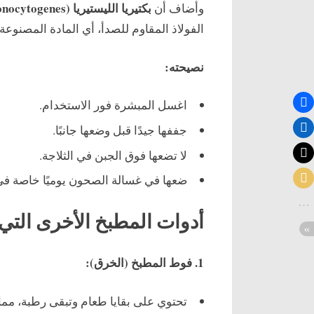
بكتيريا الليستيريا (Listeria monocytogenes)
وأضاف أن
الفولاذ المقاوم للصدأ، أي المادة المصنوع
نصيحته:
اغسل المبشرة فور الاستخدام.
جففها جيدًا قبل وضعها جانبًا.
لا تضعها فوق الجبن في الثلاجة.
ضعها في غسالة الصحون يوميًا خاصة في 
أدوات المطبخ الأخرى التي ت
1. فوط المطبخ (الخرق):
تحتوي على بقايا طعام وتبقى رطبة، مما يج