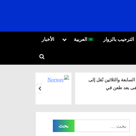
Toggle
T
الترحيب بالزوار
العربية
الأخبار
sub-
العربية
menu
Toggle
Русский
search
form
ل إلى
ادعيلي امي
prev
نكت
البحث
عن: