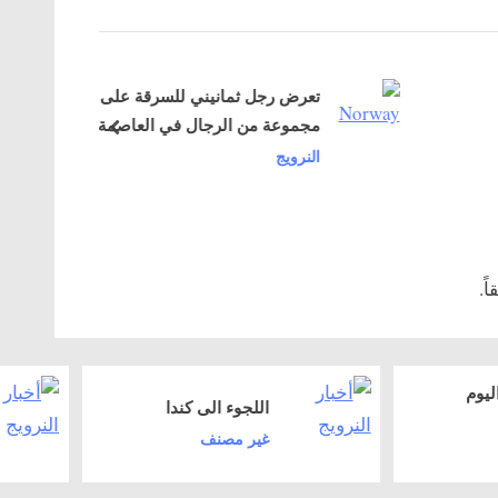
o
s
تعرض رجل ثمانيني للسرقة على يد
t
مجموعة من الرجال في العاصمة
:
prev
النرويجية أوسلو
النرويج
ً.
عدد الحاصلين عل
اللجوء الى كندا
الجنسية النرويجية
غير مصنف
الماضي
غير مصنف