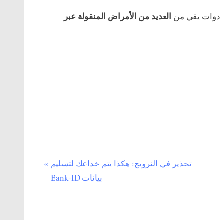
العديد من الأمراض المنقولة عبر
أدوات يقي من
N
تحذير في النرويج: هكذا يتم خداعك لتسليم
e
بيانات Bank-ID
x
t
P