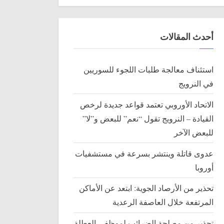
أحدث المقالات
استئناف معالجة طلبات اللجوء للسوريين
في النرويج
الاتحاد الأوروبي تعتمد قواعد جديدة لرخص
القيادة – النرويج تقول “نعم” للبعض و”لا”
للبعض الآخر
عدوى قاتلة وينتشر بسرعة في مستشفيات
أوروبا
تحذير من الأرصاد الجوية: ابتعد عن الأماكن
المرتفعة خلال العاصفة الرعدية
تحذير من مصلحة الضرائب لموظفي العطلة