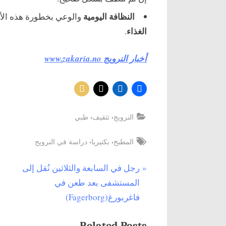
النظافة اليومية
والوعي بخطورة هذه ال
الغذاء
.
أخبار النرويج www.zakaria.no
,
,
النرويج
تثقيف
طبي
Tags:
,
,
المطبخ
بكتيريا
دراسة في النرويج
P
رجل في السابعة والثلاثين نُقل إلى
تصفّح
r
المستشفى بعد طعن في
المقالات
e
فاغربورغ(Fagerborg)
v
i