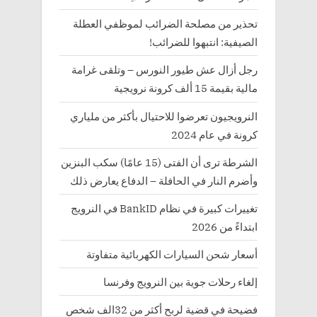
تحذير من مصلحة الضرائب لموظفي العطلة
الصيفية: انتبهوا للضرائب!
رجل أزال عش طيور النورس – وتلقى غرامة
مالية بقيمة 15 ألف كرونة نرويجية
النرويجيون تعرضوا للاحتيال بأكثر من ملياري
كرونة في عام 2024
الشرطة ترى أن الفتى (15 عامًا) سكب البنزين
وأضرم النار في الحافلة – الدفاع يعارض ذلك
تغييرات كبيرة في نظام BankID في النرويج
ابتداءً من 2026
أسعار شحن السيارات الكهربائية متفاوتة
إلغاء رحلات جوية بين النرويج وفرنسا
فضيحة في قضية لربح أكثر من 32الف شخص