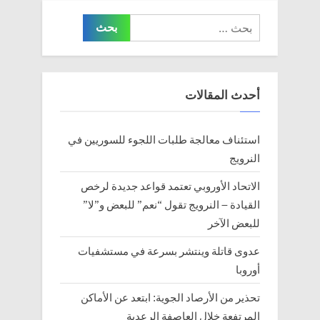
s
u
البحث
t
s
عن:
:
P
o
s
أحدث المقالات
t
:
استئناف معالجة طلبات اللجوء للسوريين في
النرويج
الاتحاد الأوروبي تعتمد قواعد جديدة لرخص
القيادة – النرويج تقول “نعم” للبعض و”لا”
للبعض الآخر
عدوى قاتلة وينتشر بسرعة في مستشفيات
أوروبا
تحذير من الأرصاد الجوية: ابتعد عن الأماكن
المرتفعة خلال العاصفة الرعدية