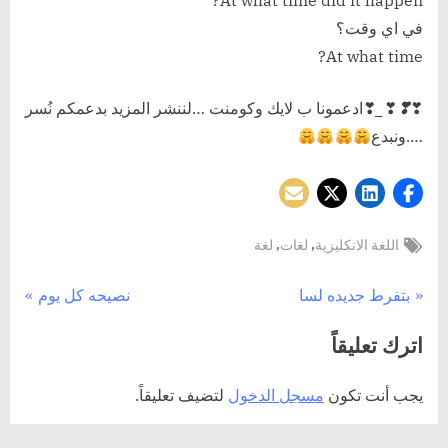
At what time did it happen?
في اي وقت؟
At what time?
❣
❣
❣
_
❣ادعمونا ب لايك وكومنت …لننشر المزيد بدعمكم نُسر
….ونبدع
Tags:
,
,
اللغة الانكليزية
لغات
لغة
تصفّح
N
P
بتفرط جديده لسا
نصيحه كل يوم
e
r
المقالات
اترك تعليقاً
x
e
t
v
يجب أنت تكون
مسجل الدخول
لتضيف تعليقاً.
P
i
o
o