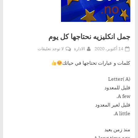
جمل انكليزيه نحتاجها كل يوم
Posted
By
على
14 أكتوبر، 2020
الادارة
لا توجد تعليقات
on
جمل
انكليزيه
كلمات و عبارات تحتاجها في حياتك
نحتاجها
كل
Letter( A)
يوم
قليل للمعدود
A few.
قليل لغير المعدود
A little.
منذ زمن بعيد