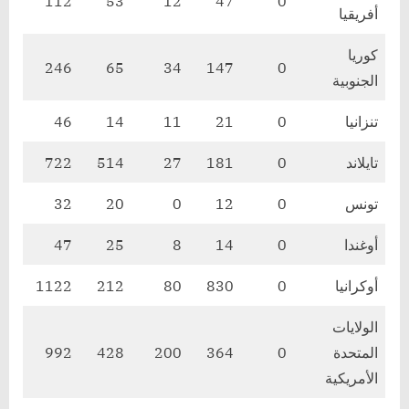
112
53
12
47
0
أفريقيا
كوريا
246
65
34
147
0
الجنوبية
تنزانيا
0
21
11
14
46
تايلاند
0
181
27
514
722
تونس
0
12
0
20
32
أوغندا
0
14
8
25
47
أوكرانيا
0
830
80
212
1122
الولايات
المتحدة
0
364
200
428
992
الأمريكية