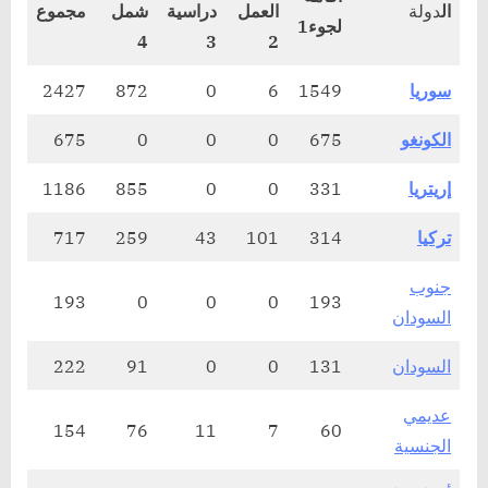
ال
دولة
العمل
دراسية
شمل
مجموع
لجوء1
4
3
2
سوريا
1549
6
0
872
2427
الكونغو
675
0
0
0
675
إريتريا
331
0
0
855
1186
تركيا
314
101
43
259
717
جنوب
193
0
0
0
193
السودان
السودان
131
0
0
91
222
عديمي
154
76
11
7
60
الجنسية