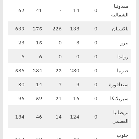
مقدونيا
62
41
7
14
0
الشمالية
باكستان
0
138
226
275
639
بيرو
0
8
0
15
23
رواندا
0
0
0
6
6
صربيا
0
280
22
284
586
سنغافورة
0
9
7
14
30
سيريلانكا
0
16
21
59
96
بريطانيا
184
46
14
124
0
العظمى
جنوب