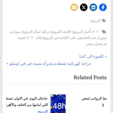
النرويج
Tags:
,
,
,
,
,
,
,
٢٠٢٠
أخبار النرويج
اقامة
النرويج
تركيا
جمال النرويج
سودان
,
,
,
سوريا
عدد الحاصلين على الإقامة في النرويج لعام ٢٠٢٠
لجوء
,
لم شمل
مصر
تصفّح
P
اللجوء الى كندا
N
r
دراجة كهربائية تصطدم بإمرأة مسنة في في اوسلو
المقالات
e
e
Related Posts
x
v
t
i
P
o
حادثتان اليوم: في الاولى تصطدم السيارة بالسيارة
o
u
التي امامها من الخلف والأخرى ىسيارة تصطدم
s
s
prev
next
بالحائط
النرويج
t
P