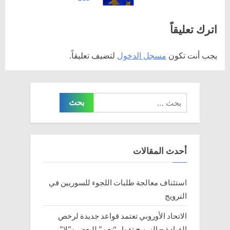
:
o
اترك تعليقاً
s
t
يجب أنت تكون
مسجل الدخول
لتضيف تعليقاً.
:
البحث
عن:
أحدث المقالات
استئناف معالجة طلبات اللجوء للسوريين في
النرويج
الاتحاد الأوروبي تعتمد قواعد جديدة لرخص
القيادة – النرويج تقول “نعم” للبعض و”لا”