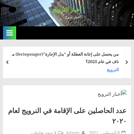
Ski
أخبار النرويج
t
اخبار نروج
conten
من يحصل على إعانة العطلة أو “بدل الإجازة”(feriepenger) من
ناف في عام 2025؟
rev
next
النرويج
عدد الحاصلين على الإقامة في النرويج لعام
٢٠٢٠
Posted
By
على
8 أغسطس، 2021
Admin
لا توجد تعليقات