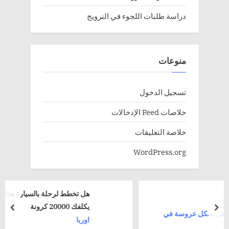
دراسة طلبات اللجوء في النرويج
منوعات
تسجيل الدخول
خلاصات Feed الإدخالات
خلاصة التعليقات
WordPress.org
هل تخطط لرحلة بالسيارة هذا الصيف؟ خطأ شائع 
يكلفك 20000 كرونة
rev
next
ة في
اوربا