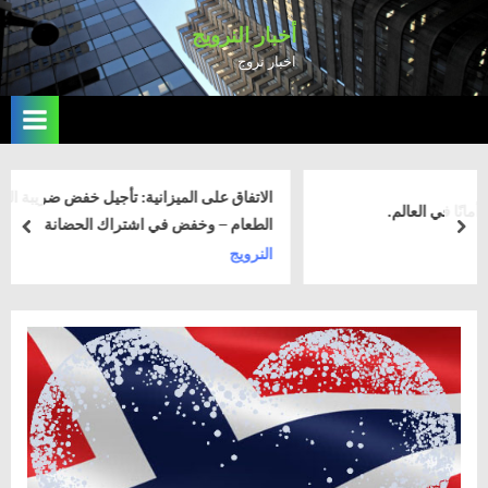
Ski
أخبار النرويج
t
اخبار نروج
conten
الاتفاق على الميزانية: تأجيل خفض ضريبة القيمة المضافة على
الطعام – وخفض في اشتراك الحضانة
rev
next
النرويج