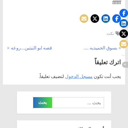
ffffff
Tags:
نكت
تصفّح
N
P
بسوق الحميديه ….
قصه ابو النيتين…روعه
e
r
المقالات
اترك تعليقاً
x
e
t
v
يجب أنت تكون
مسجل الدخول
لتضيف تعليقاً.
P
i
o
o
s
u
البحث
t
s
عن:
:
P
o
s