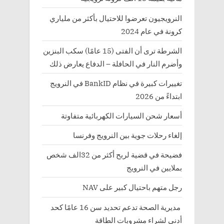
النرويجيون تعرضوا للاحتيال بأكثر من ملياري
كرونة في عام 2024
الشرطة ترى أن الفتى (15 عامًا) سكب البنزين
وأضرم النار في الحافلة – الدفاع يعارض ذلك
تغييرات كبيرة في نظام BankID في النرويج
ابتداءً من 2026
أسعار شحن السيارات الكهربائية متفاوتة
إلغاء رحلات جوية بين النرويج وفرنسا
فضيحة في قضية لربح أكثر من 32الف شخص
بملايين في النرويج
رجل متهم باحتيال كبير على NAV
مديرية الصحة تدعم تحديد سن 16 عامًا كحد
أدنى لشراء مشروبات الطاقة