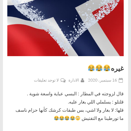
غيره
Posted
By
على
16 سبتمبر، 2020
الادارة
لا توجد تعليقات
on
غيره
قال لزوجته في المطار : البسي عباية واسعة شوية .
قلتلو : يسلملي اللي بغار عليه.
قلها: لا بغار ولا اشي، بس طبقات كرشك كأنها حزام ناسف
ما تورطينا مع التفتيش