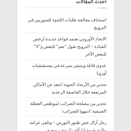
أحدث المقالات
t
:
استئناف معالجة طلبات اللجوء للسوريين في
النرويج
الاتحاد الأوروبي تعتمد قواعد جديدة لرخص
القيادة – النرويج تقول “نعم” للبعض و”لا”
للبعض الآخر
عدوى قاتلة وينتشر بسرعة في مستشفيات
أوروبا
تحذير من الأرصاد الجوية: ابتعد عن الأماكن
المرتفعة خلال العاصفة الرعدية
تحذير من مصلحة الضرائب لموظفي العطلة
الصيفية: انتبهوا للضرائب!
رجل أزال عش طيور النورس – وتلقى غرامة
مالية بقيمة 15 ألف كرونة نرويجية