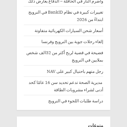
وأضرم النار في الحافلة – الدفاع يعارض ذلك
تغييرات كبيرة في نظام BankID في النرويج
ابتداءً من 2026
أسعار شحن السيارات الكهربائية متفاوتة
إلغاء رحلات جوية بين النرويج وفرنسا
فضيحة في قضية لربح أكثر من 32الف شخص
بملايين في النرويج
رجل متهم باحتيال كبير على NAV
مديرية الصحة تدعم تحديد سن 16 عامًا كحد
أدنى لشراء مشروبات الطاقة
دراسة طلبات اللجوء في النرويج
منوعات