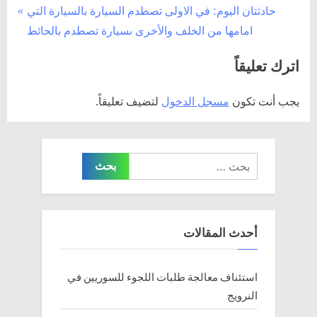
N
r
حادثتان اليوم: في الاولى تصطدم السيارة بالسيارة التي
المقالات
e
e
امامها من الخلف والأخرى ىسيارة تصطدم بالحائط
x
v
اترك تعليقاً
t
i
P
o
يجب أنت تكون
مسجل الدخول
لتضيف تعليقاً.
o
u
s
s
t
P
البحث
:
o
عن:
s
t
:
أحدث المقالات
استئناف معالجة طلبات اللجوء للسوريين في
النرويج