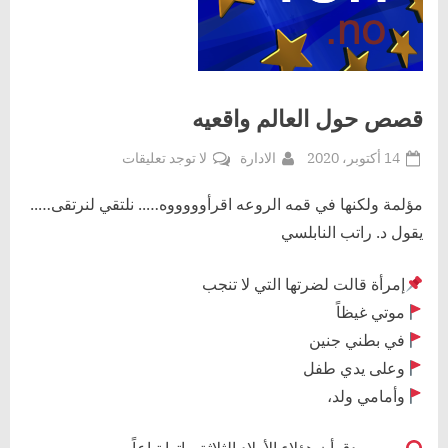
قصص حول العالم واقعيه
Posted
By
على
14 أكتوبر، 2020
الادارة
لا توجد تعليقات
on
قصص
حول
مؤلمة ولكنها في قمه الروعه اقرأوووووه….. نلتقي لنرتقى…..
العالم
يقول د. راتب النابلسي
واقعيه
إمرأة قالت لضرتها التي لا تنجب
موتي غيظاً
في بطني جنين
وعلى يدي طفل
وأمامي ولد،