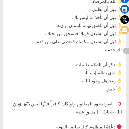
الله بالمرصاد
قبل أن تظلم،
قبل أن تأخذ ما ليس لك،
قبل أن تلصق تهمة بإنسان بريء،
قبل أن تستغل قوتك فتسحق من تحتك،
قبل أن تستغل مكانتك فتغطي على من قدم
لك خدمة
تذكر أن الظلم ظلمات،
الذي يظلم إنساناً،
ويتجاهل وجود الله،
أحمق
” اتقوا دعوة المظلوم ولو كان كافراً فإنَّهَا لَيْسَ بَيْنَهَا وَبَينَ
اللهِ حِجَابٌ ” [ متفق عليه ]
دَعْوَةُ المظلوم كالرصاصة القوية