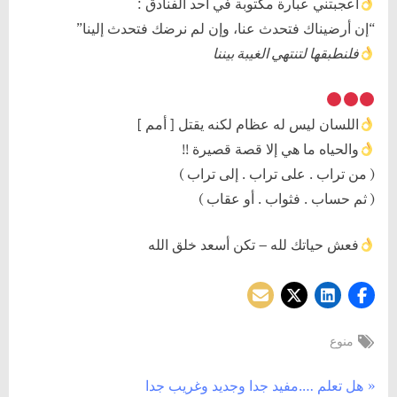
أعجبتني عبارة مكتوبة في أحد الفنادق :
“إن أرضيناك فتحدث عنا، وإن لم نرضك فتحدث إلينا”
فلنطبقها لتنتهي الغيبة بيننا
اللسان ليس له عظام لكنه يقتل [ أمم ]
والحياه ما هي إلا قصة قصيرة !!
( من تراب . على تراب . إلى تراب )
( ثم حساب . فثواب . أو عقاب )
فعش حياتك لله – تكن أسعد خلق الله
Tags:
منوع
تصفّح
P
هل تعلم ….مفيد جدا وجديد وغريب جدا