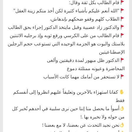
قام الطالب بكل ثقة وقال:
”الله أنعم عليكم بأشياء كثيرة لكن أخذ منكم زينة العقل”
الطلاب كلهم وقفو ضحكهم بإندهاش،
والدكتور زاد عصبية وقبل مايتخذ الدكتور إجراء بحق الطالب
قام الطالب من على الكرسي ورفع ثوبه وإذ برجليه الاثنتين
بلاستك والبوت هو الجزمة الوحيده التي تستوعب حجم الرجلين
الإصطناعيتين
الدكتور ظل مبهور لمدة دقيقتين وألغى
المحاضرة وعيونه ممتلئة دموع
لا تستحقر من أمامك مهما كانت الأسباب
كفانا استهزاء بالآخرين وتعليقاً عليهم انظروا إلى أنفسكم
فقط
أسوأ ما يحصل منا إننا حين نرى سلبية في أحدهم نُخبر كل
من حوله ولا نخبره بها .!
نحن نجيد التحدث عن بعضنا، لا مع بعضنا !