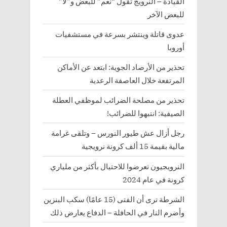
القيادة – النرويج تقول “نعم” للبعض و”لا”
للبعض الآخر
عدوى قاتلة وينتشر بسرعة في مستشفيات
أوروبا
تحذير من الأرصاد الجوية: ابتعد عن الأماكن
المرتفعة خلال العاصفة الرعدية
تحذير من مصلحة الضرائب لموظفي العطلة
الصيفية: انتبهوا للضرائب!
رجل أزال عش طيور النورس – وتلقى غرامة
مالية بقيمة 15 ألف كرونة نرويجية
النرويجيون تعرضوا للاحتيال بأكثر من ملياري
كرونة في عام 2024
الشرطة ترى أن الفتى (15 عامًا) سكب البنزين
وأضرم النار في الحافلة – الدفاع يعارض ذلك