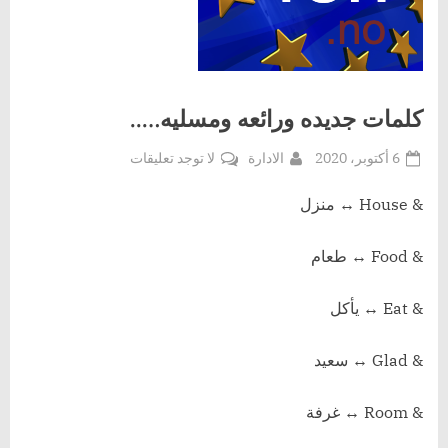
كلمات جديده ورائعه ومسليه…..
Posted
By
على
6 أكتوبر، 2020
الادارة
لا توجد تعليقات
on
كلمات
جديده
& House ↔️ منزل
ورائعه
ومسليه…..
& Food ↔️ طعام
& Eat ↔️ يأكل
& Glad ↔️ سعيد
& Room ↔️ غرفة