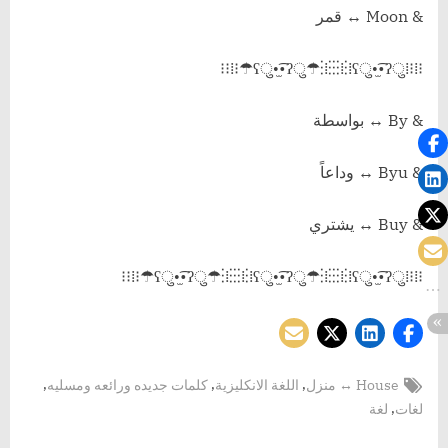
& Moon ↔️ قمر
⁝⁞⁝⁞ʕु•̫͡•ʔु☂⁝⁞⁝⁝⁝⁞⁝⁞ʕु•̫͡•ʔु☂⁝⁞⁝⁝
& By ↔️ بواسطة
& Byu ↔️ وداعاً
& Buy ↔️ يشتري
⁝⁞⁝⁞ʕु•̫͡•ʔु☂⁝⁞⁝⁝⁝⁞⁝⁞ʕु•̫͡•ʔु☂⁝⁞⁝⁝⁝⁞⁝⁞ʕु•̫͡•ʔु☂⁝⁞⁝⁝
Tags:
,
,
,
House ↔️ منزل
اللغة الانكليزية
كلمات جديده ورائعه ومسليه
,
لغات
لغة