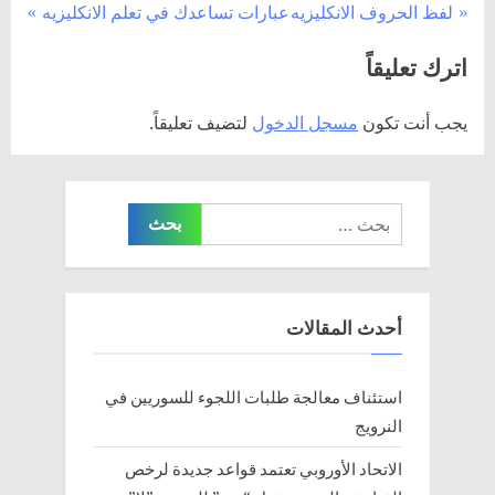
تصفّح
N
P
لفظ الحروف الانكليزيه
عبارات تساعدك في تعلم الانكليزيه
e
r
المقالات
اترك تعليقاً
x
e
t
v
يجب أنت تكون
مسجل الدخول
لتضيف تعليقاً.
P
i
o
o
s
u
البحث
t
s
عن:
:
P
o
s
أحدث المقالات
t
:
استئناف معالجة طلبات اللجوء للسوريين في
النرويج
الاتحاد الأوروبي تعتمد قواعد جديدة لرخص