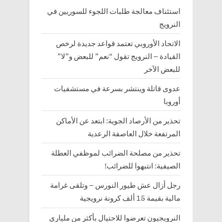
استئناف معالجة طلبات اللجوء للسوريين في
النرويج
الاتحاد الأوروبي تعتمد قواعد جديدة لرخص
القيادة – النرويج تقول “نعم” للبعض و”لا”
للبعض الآخر
عدوى قاتلة وينتشر بسرعة في مستشفيات
أوروبا
تحذير من الأرصاد الجوية: ابتعد عن الأماكن
المرتفعة خلال العاصفة الرعدية
تحذير من مصلحة الضرائب لموظفي العطلة
الصيفية: انتبهوا للضرائب!
رجل أزال عش طيور النورس – وتلقى غرامة
مالية بقيمة 15 ألف كرونة نرويجية
النرويجيون تعرضوا للاحتيال بأكثر من ملياري