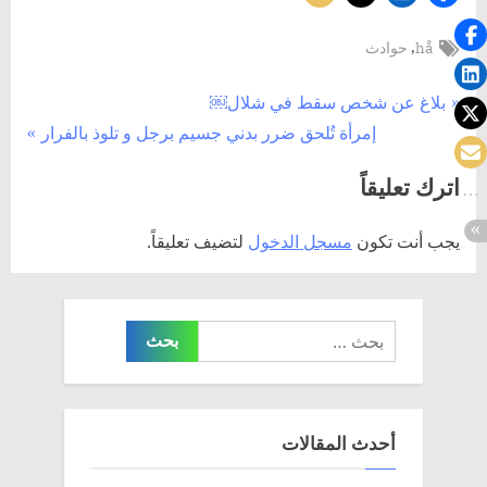
Tags:
,
hå
حوادث
تصفّح
P
بلاغ عن شخص سقط في شلال￼
N
r
إمرأة تُلحق ضرر بدني جسيم برجل و تلوذ بالفرار
المقالات
e
e
اترك تعليقاً
x
v
t
i
يجب أنت تكون
مسجل الدخول
لتضيف تعليقاً.
P
o
o
u
s
s
البحث
t
P
عن:
:
o
s
t
أحدث المقالات
: