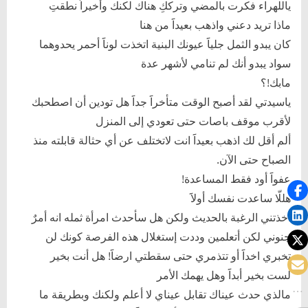
ياللهراء فكرت بالمضي وترككِ هناك لكنك وأخيراََ نطقتِ
ماذا تريد دعني واذهب بعيداََ من هنا
كان يبدو الثمل جلياََ عيونك البنية اتخذت لوناََ أحمر يحدوهما
سواد يبدو أنك لم تنامي لأشهر عدة
مابك!؟
ياسيدتي لقد أصبح الوقت متأخراََ جداََ هل تودين أن اصطحبك
لأقرب موقف باصات حتى تعودي إلى المنزل
ألم أقل لك اذهب بعيداََ انت لاتختلف عن أي حثالة قابلته منذ
الصباح حتى الآن.
عفواََ أود فقط المساعدة!
هللّا ساعدت نفسك أولاََ
اخذتني الرغبة بالحديث ولكن هل سأحدث امرأة ثمله انه أمرٌ
جنوني لكن أتعلمين وددت إستغلال هذه الفرصة كونك لن
تخبري اخداََ أو تتذمري حتى سقطتي ارضاََ! هل أنت بخير
لست بخير أبداََ وهل يهمك الأمر
مالذي حدث عيناك تقابل عيناي لا أعلم ولكنك وبطريقة ما