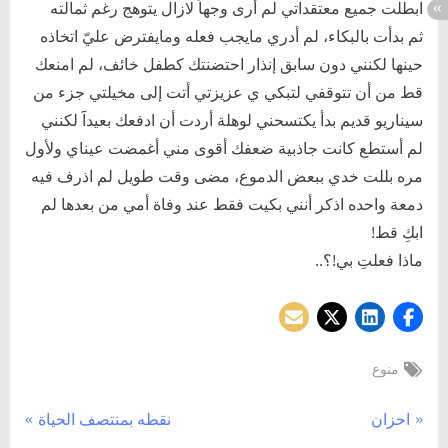
ابطلت جميع معتقداتي لم أرى وجهاََ لازال يتوهج رغم ثمالته
ثم بدأت بالبكاء، لم أدري مايجب فعله ومايفترض عليّ اتخاذه
حينها لكنني دون سابق إنذار احتضنتك كطفل خائف، لم امنعك
قط من أن تتوقفي لتبكي ي عزيزتي أتت إلى مخيلتي جزء من
سيناريو قديم بدأ يكتسحني لوهلة أردت أن ادفعك بعيداََ لكنني
لم أستطع كانت جاذبية ضعفك أقوى مني أغمضت عيناي ولأول
مره بللت خدي ببعض الدموع، مضى وقت طويل لم اذرف فيه
دمعة واحده اذكر أنني بكيت فقط عند وفاة أمي من بعدها لم
ابكِ قط!
ماذا فعلتِ بي!؟..
Tags:
منوع
تصفّح
N
P
احزان
نقطه بمنتصف الحياة
e
r