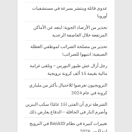
عدوى قاتلة وينتشر بسرعة في مستشفيات
أوروبا
تحذير من الأرصاد الجوية: ابتعد عن الأماكن
المرتفعة خلال العاصفة الرعدية
تحذير من مصلحة الضرائب لموظفي العطلة
الصيفية: انتبهوا للضرائب!
رجل أزال عش طيور النورس – وتلقى غرامة
مالية بقيمة 15 ألف كرونة نرويجية
النرويجيون تعرضوا للاحتيال بأكثر من ملياري
كرونة في عام 2024
الشرطة ترى أن الفتى (15 عامًا) سكب البنزين
وأضرم النار في الحافلة – الدفاع يعارض ذلك
تغييرات كبيرة في نظام BankID في النرويج
ابتداءً من 2026