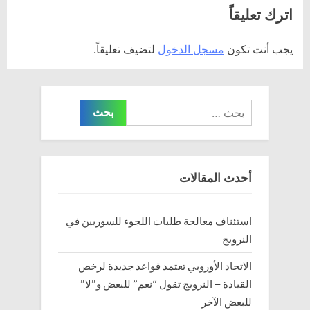
المقالات
اترك تعليقاً
x
e
t
v
يجب أنت تكون
مسجل الدخول
لتضيف تعليقاً.
P
i
o
o
s
u
البحث
t
s
عن:
:
P
o
s
أحدث المقالات
t
:
استئناف معالجة طلبات اللجوء للسوريين في
النرويج
الاتحاد الأوروبي تعتمد قواعد جديدة لرخص
القيادة – النرويج تقول “نعم” للبعض و”لا”
للبعض الآخر