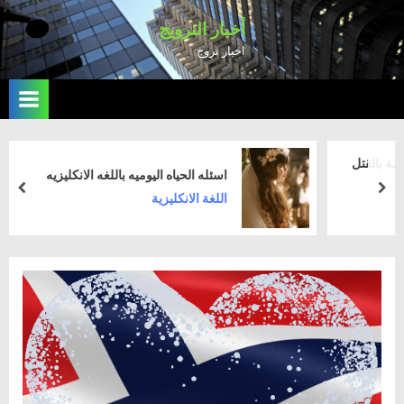
Ski
أخبار النرويج
t
اخبار نروج
conten
ل
اسئله الحياه اليوميه باللغه الانكليزيه
rev
next
اللغة الانكليزية