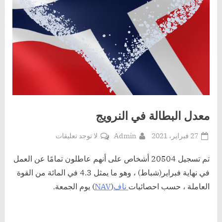
معدل البطالة في النرويج
Posted
By
على
27 فبراير، 2021
Admin
لا توجد تعليقات
on
معدل
البطالة
تم تسجيل 20504 أشخاص على أنهم عاطلون تمامًا عن العمل
في
في نهاية فبراير(شباط) ، وهو ما يمثل 4.3 في المائة من القوة
النرويج
العاملة ، حسب احصائيات
ناف
(
NAV
) يوم الجمعة.