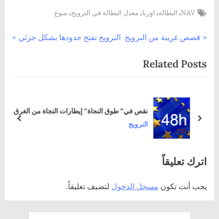
Tags:
,
,
,
,
NAV
البطالة
اوربا
معدل البطالة في النرويج
منوع
تصفّح
N
P
قصص غريبة من النرويج
النرويج تفتح حدودها بشكل جزئي
e
r
المقالات
Related Posts
x
e
t
v
P
i
o
o
نقص في” طوق النجاة” إيطارات النجاة من الغرق
s
u
prev
next
النرويج
t
s
:
P
اترك تعليقاً
o
s
يجب أنت تكون
مسجل الدخول
لتضيف تعليقاً.
t
: