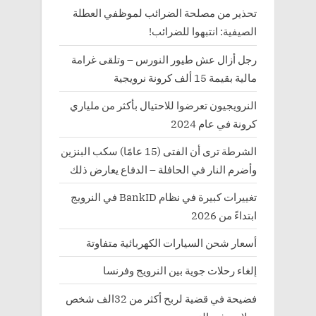
تحذير من مصلحة الضرائب لموظفي العطلة
الصيفية: انتبهوا للضرائب!
رجل أزال عش طيور النورس – وتلقى غرامة
مالية بقيمة 15 ألف كرونة نرويجية
النرويجيون تعرضوا للاحتيال بأكثر من ملياري
كرونة في عام 2024
الشرطة ترى أن الفتى (15 عامًا) سكب البنزين
وأضرم النار في الحافلة – الدفاع يعارض ذلك
تغييرات كبيرة في نظام BankID في النرويج
ابتداءً من 2026
أسعار شحن السيارات الكهربائية متفاوتة
إلغاء رحلات جوية بين النرويج وفرنسا
فضيحة في قضية لربح أكثر من 32الف شخص