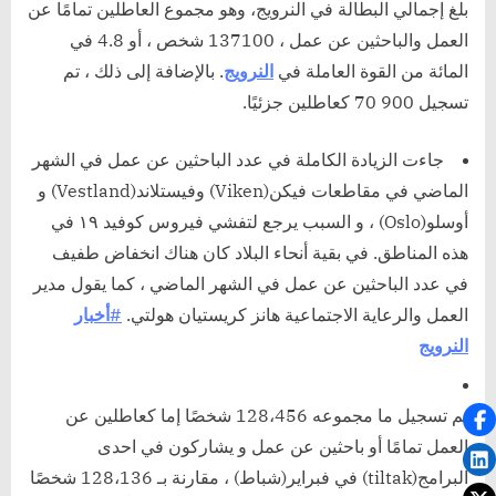
بلغ إجمالي البطالة في النرويج، وهو مجموع العاطلين تمامًا عن
العمل والباحثين عن عمل ، 137100 شخص ، أو 4.8 في
المائة من القوة العاملة في
النرويج
. بالإضافة إلى ذلك ، تم
تسجيل 900 70 كعاطلين جزئيًا.
جاءت الزيادة الكاملة في عدد الباحثين عن عمل في الشهر
الماضي في مقاطعات فيكن(Viken) وفيستلاند(Vestland) و
أوسلو(Oslo) ، و السبب يرجع لتفشي فيروس كوفيد ١٩ في
هذه المناطق. في بقية أنحاء البلاد كان هناك انخفاض طفيف
في عدد الباحثين عن عمل في الشهر الماضي ، كما يقول مدير
العمل والرعاية الاجتماعية هانز كريستيان هولتي.
#أخبار
النرويج
تم تسجيل ما مجموعه 128،456 شخصًا إما كعاطلين عن
العمل تمامًا أو باحثين عن عمل و يشاركون في احدى
البرامج(tiltak) في فبراير(شباط) ، مقارنة بـ 128،136 شخصًا